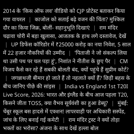
2014 के 'किस ऑफ लव' वीडियो को CJP प्रोटेस्ट बताकर किया
गया वायरल
|
काजोल को सताई बढ़े वजन की चिंता? मुश्किल
दौर का किया जिक्र, बोलीं- सहानुभूति दिखाएं
|
राम मंदिर
चढ़ावा चोरी में बड़ा खुलासा, आजतक के हाथ लगे दस्तावेज, देखें
|
UP डिफेंस कॉरिडोर में ₹25000 करोड़ का नया निवेश, 5 साल
में 22 हजार नौकरियों की उम्मीद
|
'पिताजी ने जो संकल्प लिया
था उसी पथ पर चल पड़ा हूं', निशांत ने नीतीश के छुए पैर
|
CM
विजय कैसे कर रहे हैं सबकी बोलती बंद, क्यों पहुंचे हैं सुप्रीम कोर्ट?
|
जगन्नाथजी बीमार हो जाते हैं तो नहलाते क्यों हैं? छिड़ी बहस के
बीच जानिए पीछे की सांइस
|
India vs England 1st T20I
Live Score, 2026: भारत और इंग्लैंड के बीच आज पहला T20,
किसने जीता TOSS, क्या वैभव सूर्यवंशी का हुआ डेब्यू?
|
मुंबई:
चेंबूर स्कूल बस हादसे में एक्शन! लापरवाही पर अधिकारी सस्पेंड,
जांच के लिए बनाई गई कमेटी
|
राम मंदिर ट्रस्ट ने क्यों तोड़ा
भक्तों का भरोसा? अंजना के साथ देखें हल्ला बोल