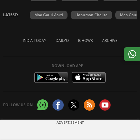
LATEST:
Maa Gauri Aarti
Hanuman Chalisa
Maa Gauri 
INDIA TODAY
DAILYO
ICHOWK
ARCHIVE
DOWNLOAD APP
FOLLOW US ON
ADVERTISEMENT
Copyright © 2026 Living Media India Limited. For reprint rights:
Syndications
Today