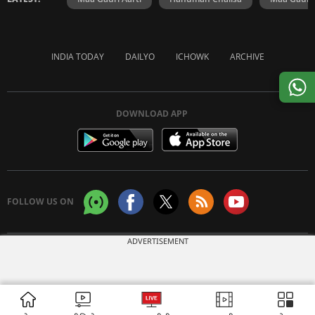
INDIA TODAY
DAILYO
ICHOWK
ARCHIVE
DOWNLOAD APP
FOLLOW US ON
ADVERTISEMENT
Copyright © 2026 Living Media India Limited. For reprint rights:
Syndications
Today