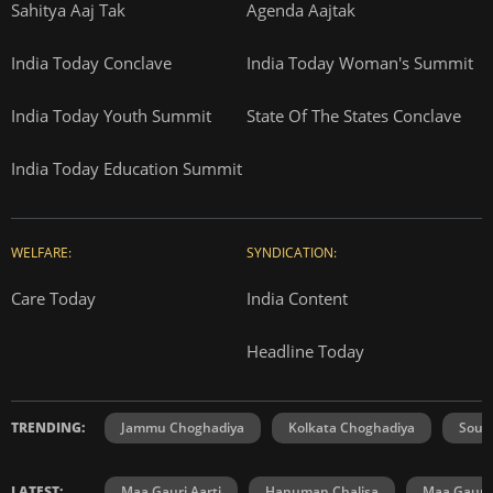
Sahitya Aaj Tak
Agenda Aajtak
India Today Conclave
India Today Woman's Summit
India Today Youth Summit
State Of The States Conclave
India Today Education Summit
WELFARE:
SYNDICATION:
Care Today
India Content
Headline Today
TRENDING:
Jammu Choghadiya
Kolkata Choghadiya
Sout
LATEST:
Maa Gauri Aarti
Hanuman Chalisa
Maa Gauri 