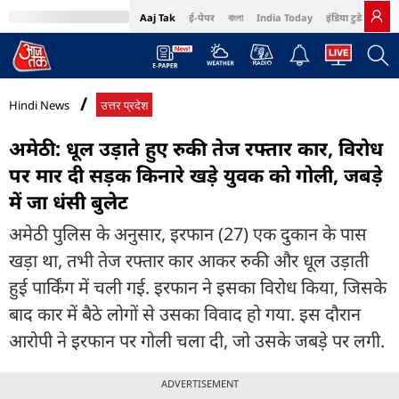
Aaj Tak
ई-पेपर
বাংলা
India Today
इंडिया टुडे हिंदी
MumbaiTak
BT Bazaar
Cosmopolitan
Harper's Bazaar
Northeast
Bri
Hindi News
उत्तर प्रदेश
अमेठी: धूल उड़ाते हुए रुकी तेज रफ्तार कार, विरोध
पर मार दी सड़क किनारे खड़े युवक को गोली, जबड़े
में जा धंसी बुलेट
अमेठी पुलिस के अनुसार, इरफान (27) एक दुकान के पास
खड़ा था, तभी तेज रफ्तार कार आकर रुकी और धूल उड़ाती
हुई पार्किंग में चली गई. इरफान ने इसका विरोध किया, जिसके
बाद कार में बैठे लोगों से उसका विवाद हो गया. इस दौरान
आरोपी ने इरफान पर गोली चला दी, जो उसके जबड़े पर लगी.
ADVERTISEMENT