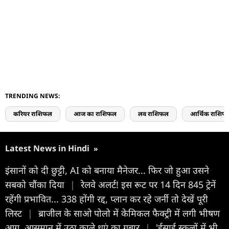
TRENDING NEWS:
करियर राशिफल
आज का राशिफल
लव राशिफल
आर्थिक राशिफ
Latest News in Hindi
»
इंसानों को दी छुट्टी, AI को बनाया मैनेजर... फिर जो हुआ उसने
सबको चौंका दिया
|
रेलवे अलर्ट! इस रूट पर 14 दिन 845 ट्रेनें
रहेंगी प्रभावित... 338 होंगी रद्द, प्लान कर रहे जर्नी तो देखें पूरी
लिस्ट
|
ब्राजील के साओ पोलो में केमिकल फैक्ट्री में लगी भीषण
आग, आसमान में उठा काले धुएं का गुबार
|
'ईसाई स्कूलों में भी