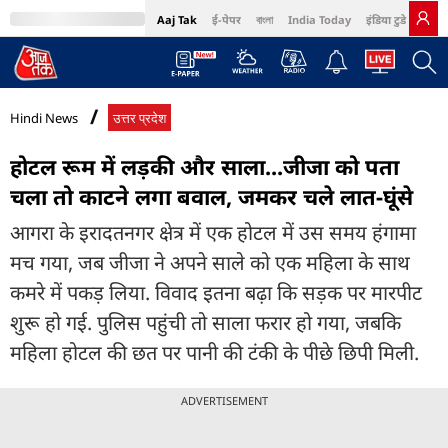
Aaj Tak
ई-पेपर
বাংলা
India Today
इंडिया टुडे हिंदी
MumbaiTak
BT Bazaar
Cosmopolitan
Harper's Bazaar
Northeast
Bri
Hindi News
उत्तर प्रदेश
होटल रूम में लड़की और साला...जीजा को पता
चला तो काटने लगा बवाल, जमकर चले लात-घूंसे
आगरा के इरादतनगर क्षेत्र में एक होटल में उस समय हंगामा
मच गया, जब जीजा ने अपने साले को एक महिला के साथ
कमरे में पकड़ लिया. विवाद इतना बढ़ा कि सड़क पर मारपीट
शुरू हो गई. पुलिस पहुंची तो साला फरार हो गया, जबकि
महिला होटल की छत पर पानी की टंकी के पीछे छिपी मिली.
ADVERTISEMENT