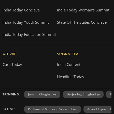
India Today Conclave
India Today Woman's Summit
India Today Youth Summit
State Of The States Conclave
India Today Education Summit
WELFARE:
SYNDICATION:
Care Today
India Content
Headline Today
TRENDING:
Jammu Choghadiya
Darjeeling Choghadiya
Ra
LATEST:
Parliament Monsoon Session Live
Arvind Kejriwal E2