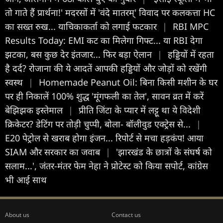
तो गाते हैं प्रार्थना!' मदरसों में 'वंदे मातरम्' विवाद पर कलकत्ता HC
का सख्त रुख... याचिकाकर्ता को लगाई फटकार
|
RBI MPC
Results Today: EMI कट का मिलेगा गिफ्ट... या RBI देगा
झटका, बस कुछ देर इंतजार... फिर बड़ा ऐलान
|
हड्डियों में रहता
है दर्द? रोजाना की ये आदतें आपकी हड्डियों और जोड़ों को रखेंगी
स्वस्थ
|
Homemade Peanut Oil: बिना किसी मशीन के घर
पर ही निकालें 100% शुद्ध 'मूंगफली का तेल', सावन व्रत में करें
बेझिझक इस्तेमाल
|
प्रीति जिंटा के प्यार में लट्टू था ये विदेशी
क्रिकेटर? डेटिंग पर तोड़ी चुप्पी, बोला- बॉलीवुड एक्ट्रेस से...
|
E20 पेट्रोल से खराब होगा इंजन... रिपोर्ट से मचा हड़कंप! आया
SIAM और सरकार का जवाब
|
'झारखंड के छात्रों के संघर्ष को
सलाम...', जंतर-मंतर फेम नेहा ने प्रोटेस्ट को किया सपोर्ट, कांग्रेस
भी आई साथ
About us
Contact us