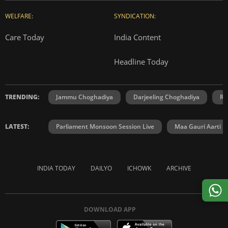
WELFARE:
SYNDICATION:
Care Today
India Content
Headline Today
TRENDING:
Jammu Choghadiya
Darjeeling Choghadiya
Ra
LATEST:
Parliament Monsoon Session Live
Maa Gauri Aarti
INDIA TODAY
DAILYO
ICHOWK
ARCHIVE
DOWNLOAD APP