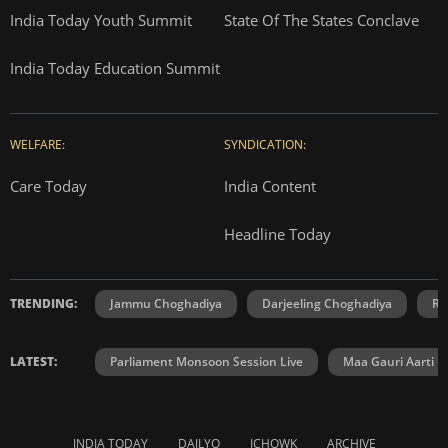
India Today Youth Summit
State Of The States Conclave
India Today Education Summit
WELFARE:
SYNDICATION:
Care Today
India Content
Headline Today
TRENDING:
Jammu Choghadiya
Darjeeling Choghadiya
Ra
LATEST:
Parliament Monsoon Session Live
Maa Gauri Aarti
INDIA TODAY
DAILYO
ICHOWK
ARCHIVE