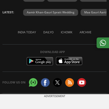
LATEST:
Aamir Khan-Gauri Spratt Wedding
Maa Gauri Aarti
INDIA TODAY
DAILYO
ICHOWK
ARCHIVE
DOWNLOAD APP
FOLLOW US ON
ADVERTISEMENT
Copyright © 2026 Living Media India Limited. For reprint rights:
Syndications
Today