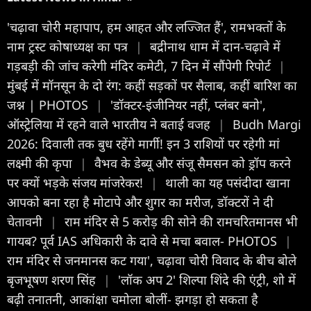
'चढ़ावा चोरी महापाप, हम आहत और लज्जित हैं', रामभक्तों के
नाम ट्रस्ट कोषाध्यक्ष का पत्र
|
बद्रीनाथ धाम में दान-चढ़ावे में
गड़बड़ी की जांच करेगी मंदिर कमेटी, 7 दिन में सौंपेगी रिपोर्ट
|
मुंबई में मॉनसून के दो रंग: कहीं सड़कों पर सैलाब, कहीं बारिश का
जश्न | PHOTOS
|
'डॉक्टर-इंजीनियर नहीं, प्लंबर बनो',
ऑस्ट्रेलिया में रहने वाले भारतीय ने बताई वजह
|
Budh Margi
2026: दिवाली तक बुध रहेंगे मार्गी! इन 3 राशियों पर रहेगी मां
लक्ष्मी की कृपा
|
वैभव के डेब्यू और संजू सैमसन को ड्रॉप करने
पर क्यों भड़के संजय मांजरेकर!
|
थाली का यह पसंदीदा खाना
आपको बना रहा है मोटापे और शुगर का मरीज, डॉक्टरों ने दी
चेतावनी
|
राम मंदिर से 5 करोड़ की सोने की रामचरितमानस भी
गायब? पूर्व IAS अधिकारी के दावे से मचा बवाल- PHOTOS
|
राम मंदिर से जनमानस कट गया', चढ़ावा चोरी विवाद के बीच बोले
बृजभूषण शरण सिंह
|
'लॉक अप 2' शिल्पा शिंदे की एंट्री, शो में
बढ़ी तनातनी, आकांक्षा चमोला बोलीं- झगड़ा हो सकता है