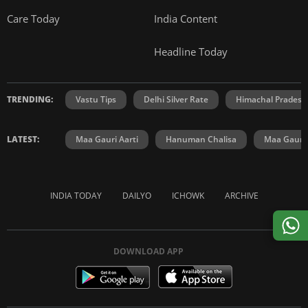
Care Today
India Content
Headline Today
TRENDING:
Vastu Tips
Delhi Silver Rate
Himachal Prades
LATEST:
Maa Gauri Aarti
Hanuman Chalisa
Maa Gauri 
INDIA TODAY
DAILYO
ICHOWK
ARCHIVE
DOWNLOAD APP