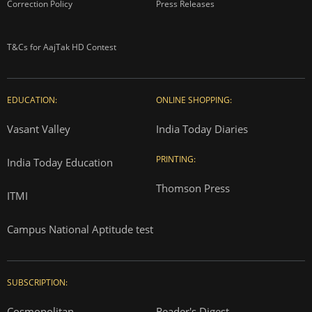
Correction Policy
Press Releases
T&Cs for AajTak HD Contest
EDUCATION:
ONLINE SHOPPING:
Vasant Valley
India Today Diaries
PRINTING:
India Today Education
Thomson Press
ITMI
Campus National Aptitude test
SUBSCRIPTION:
Cosmopolitan
Reader's Digest