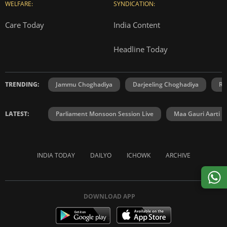
WELFARE:
SYNDICATION:
Care Today
India Content
Headline Today
TRENDING:
Jammu Choghadiya
Darjeeling Choghadiya
Ra
LATEST:
Parliament Monsoon Session Live
Maa Gauri Aarti
INDIA TODAY
DAILYO
ICHOWK
ARCHIVE
DOWNLOAD APP