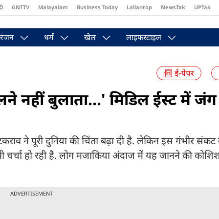
दी
GNTTV
Malayalam
Business Today
Lallantop
NewsTak
UPTak
st
Brides Today
Reader’s Digest
Astro Tak
Pakwan Gali
रंजन
धर्म
खेल
लाइफस्टाइल
 नहीं बुलाता...' मिडिल ईस्ट में जंग
राव ने पूरी दुनिया की चिंता बढ़ा दी है. लेकिन इस गंभीर संकट
 चर्चा हो रही है. लोग मजाकिया अंदाज में यह जानने की कोशिश 
ADVERTISEMENT