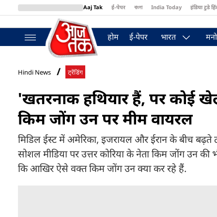
Aaj Tak
ई-पेपर
বাংলা
India Today
इंडिया टुडे हिं
MumbaiTak
BT Bazaar
Cosmopolitan
Harper's Bazaar
Northea
होम
ई-पेपर
भारत
मनो
Hindi News
ट्रेंडिंग
'खतरनाक हथियार हैं, पर कोई खेलने
किम जोंग उन पर मीम वायरल
मिडिल ईस्ट में अमेरिका, इजरायल और ईरान के बीच बढ़ते टक
सोशल मीडिया पर उत्तर कोरिया के नेता किम जोंग उन की भी
कि आखिर ऐसे वक्त किम जोंग उन क्या कर रहे हैं.