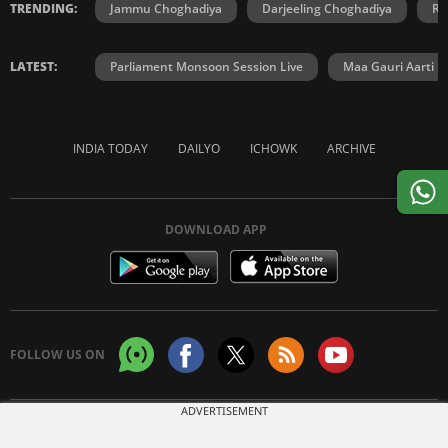
TRENDING:
Jammu Choghadiya
Darjeeling Choghadiya
Ra
LATEST:
Parliament Monsoon Session Live
Maa Gauri Aarti
INDIA TODAY
DAILYO
ICHOWK
ARCHIVE
DOWNLOAD APP
FOLLOW US ON
ADVERTISEMENT
Copyright © 2026 Living Media India Limited. For reprint rights:
Syndications
Today