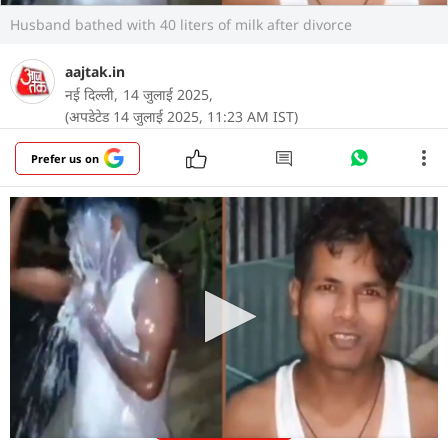
Husband bathed with 40 liters of milk after divorce
aajtak.in
नई दिल्ली,
14 जुलाई 2025,
(अपडेटेड 14 जुलाई 2025, 11:23 AM IST)
Prefer us on
असम में एक आदमी ने अपनी ज़िंदगी के सबसे खुशी भरे मौके
का जश्न पार्टी करके नहीं, बल्कि दूध से नहाकर मनाया.
दरअसल, वह अपनी पत्नी से काफी परेशान था, जब उसे
तलाक मिला तो वे काफी खुश हो गया. माणिक अली नामक
व्यक्ति अपनी पत्नी से कानूनी रूप से अलग होने के बाद खुश
था, क्योंकि उसकी पत्नी पहले भी दो बार भाग चुकी थी.
और पढ़ें