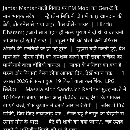
Jantar Mantar गाली विवाद पर PM Modi का Gen-Z के
नाम भावुक संदेश
|
स्ट्रैपलेस बिकिनी टॉप में कपूर खानदान की
बेटी, बोल्डनेस से ढाया कहर, फैंस बोले- फायर
|
Hindu
Dharam: हजारों साल पहले ही मत्स्य पुराण ने दी थी ये चेतावनी,
जो आज हो रही है सच!
|
राहुल गांधी को घेरने चलीं प्रोफेसर,
अंग्रेजी की गलतियों पर हो गईं ट्रोल
|
'मुझसे बड़ी गलती हुई, देश
माफ करे', पीएम मोदी को अपशब्द कहने वाली छात्रा रुचिका का
माफीनामे वाला वीडियो वायरल
|
सावन के शन‍िवार का क्या है
महत्व और व‍िधान? कैसा रहेगा आपका द‍िन, देखें भाग्य चक्र
|
1
अगस्त 2026 से सस्ता हुआ 19 किलो वाला कमर्शियल LPG
सिलेंडर
|
Masala Aloo Sandwich Recipe: सुबह नाश्ते में
10 मिनट में बनाएं मसाला आलू सैंडविच, स्‍वाद ऐसा कि मांगकर
खाएंगे बच्‍चे, शेफ कुणाल ने बताई आसान रेसिपी
|
आंख में मिर्च
झोंकी, फिर किए ताबड़तोड़ वार... टीचर बहू ने ससुर को बेरहमी से
उतारा मौत के घाट!
|
'बेटे की शादी का क्या प्लान?', जब उद्धव
ठाकरे ने अभिजीत दिपके की मां से पूछा