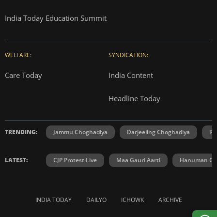
India Today Education Summit
WELFARE:
SYNDICATION:
Care Today
India Content
Headline Today
TRENDING:
Jammu Choghadiya
Darjeeling Choghadiya
Ra
LATEST:
CJP Protest Live
Maa Gauri Aarti
Hanuman Cha
INDIA TODAY
DAILYO
ICHOWK
ARCHIVE