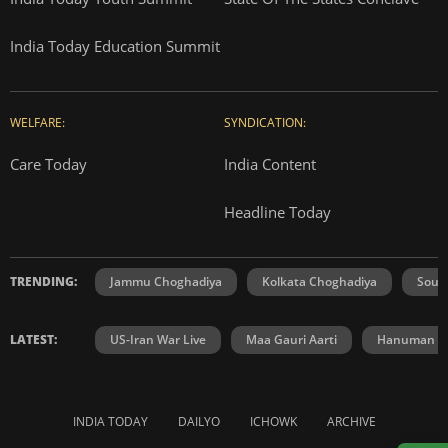
India Today Education Summit
WELFARE:
SYNDICATION:
Care Today
India Content
Headline Today
TRENDING:
Jammu Choghadiya
Kolkata Choghadiya
Sout
LATEST:
US-Iran War Live
Maa Gauri Aarti
Hanuman Ch
INDIA TODAY
DAILYO
ICHOWK
ARCHIVE