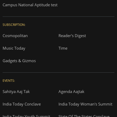
Campus National Aptitude test
SUBSCRIPTION:
Cosmopolitan
Reader's Digest
Music Today
Time
Gadgets & Gizmos
EVENTS:
Sahitya Aaj Tak
Agenda Aajtak
India Today Conclave
India Today Woman's Summit
India Today Youth Summit
State Of The States Conclave