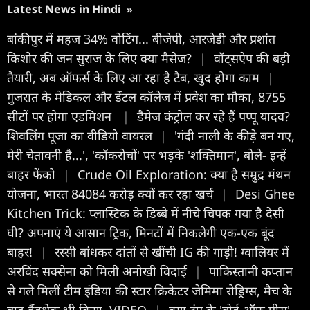
Latest News in Hindi
»
बांकीपुर में महज 34% वोटिंग... बीजेपी, आरजेडी और प्रशांत
किशोर की जन सुराज के लिए क्या मैसेज?
|
वॉट्सऐप की बड़ी
तैयारी, अब ऑफर्स के लिए आ रहा है टैब, खुद होगा काम
|
गुजरात के मेडिकल और डेंटल कॉलेज में प्रवेश का मौका, 8755
सीटों पर होगा एडमिशन
|
डैमेज कंट्रोल कर रहे हैं पप्पू यादव?
शिवलिंग पूजा का वीडियो वायरल
|
'गंदी नाली के कीड़े बन गए,
मेरी चेतावनी है...', 'कॉकरोचों' पर भड़के 'शक्तिमान', बोले- इन्हें
बाहर फेंको
|
Crude Oil Exploration: क्‍या है सम्रुद्र मंथन
योजना, भारत 84084 करोड़ क्‍यों कर रहा खर्च
|
Desi Ghee
Kitchen Trick: प्लास्टिक के डिब्बे में नीचे चिपक गया है देसी
घी? अपनाएं ये आसान ट्रिक, मिनटों में निकलेगी एक-एक बूंद
बाहर!
|
रस्सी बांधकर दांतों से खींची IG की गाड़ी! ग्वालियर में
अरविंद सक्सेना को मिली अनोखी विदाई
|
पाकिस्तानी कप्तान
से गले मिलीं टीम इंडिया की स्टार क्रिकेटर जेमिमा रोड्रिग्स, मैच के
बाद हैंडशेक भी किया, VIDEO
|
क्या ट्रंप के 'बोर्ड ऑफ पीस'