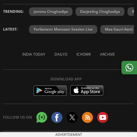
TRENDING:
Jammu Choghadiya
Darjeeling Choghadiya
Ra
LATEST:
Parliament Monsoon Session Live
Maa Gauri Aarti
INDIA TODAY
DAILYO
ICHOWK
ARCHIVE
DOWNLOAD APP
FOLLOW US ON
ADVERTISEMENT