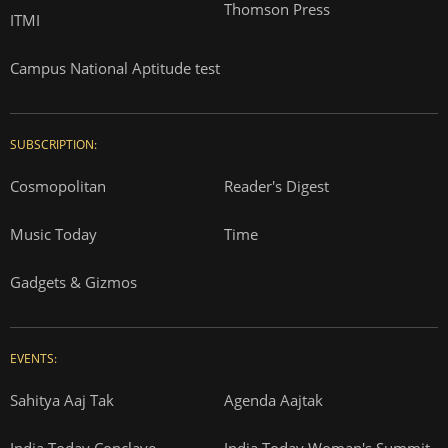
Thomson Press
ITMI
Campus National Aptitude test
SUBSCRIPTION:
Cosmopolitan
Reader's Digest
Music Today
Time
Gadgets & Gizmos
EVENTS:
Sahitya Aaj Tak
Agenda Aajtak
India Today Conclave
India Today Woman's Summit