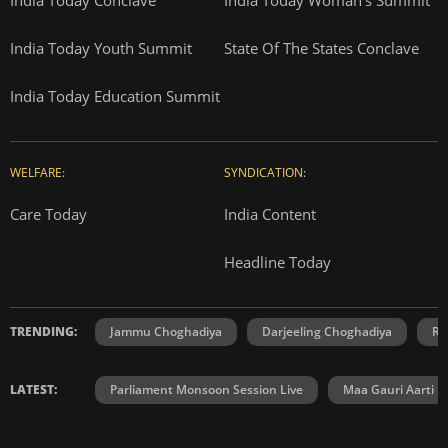
India Today Youth Summit
State Of The States Conclave
India Today Education Summit
WELFARE:
SYNDICATION:
Care Today
India Content
Headline Today
TRENDING:
Jammu Choghadiya
Darjeeling Choghadiya
Ra
LATEST:
Parliament Monsoon Session Live
Maa Gauri Aarti