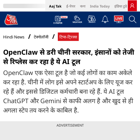
Aaj Tak
ई-पेपर
বাংলা
India Today
इंडिया टुडे हिंदी
MumbaiTak
BT Bazaar
Cosmopolitan
Harper's Bazaar
Northeast
Bri
Hindi News
टेक्नोलॉजी
टिप्स-ट्रिक्स
OpenClaw से डरी चीनी सरकार, इंसानों को तेजी
से रिप्लेस कर रहा है ये AI टूल
OpenClaw एक ऐसा टूल है जो कई लोगों का काम अकेले
कर रहा है. चीनी में लोग इसे अपने स्टार्टअप के लिए यूज कर
रहे हैं और इससे डिजिटल कर्मचारी बना रहे हैं. ये AI टूल
ChatGPT और Gemini से काफी अलग है और खुद से ही
अगला स्टेप तय करने के काबिल है.
ADVERTISEMENT