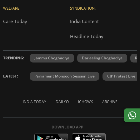
WELFARE:
SYNDICATION:
Care Today
India Content
Headline Today
TRENDING:
Jammu Choghadiya
Darjeeling Choghadiya
Ra
LATEST:
Parliament Monsoon Session Live
CJP Protest Live
INDIA TODAY
DAILYO
ICHOWK
ARCHIVE
DOWNLOAD APP