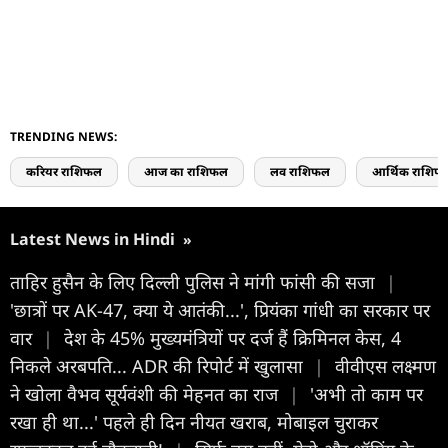
TRENDING NEWS:
करियर राशिफल
आज का राशिफल
लव राशिफल
आर्थिक राशिफ
Latest News in Hindi
»
ताहिर हुसैन के लिए दिल्ली पुलिस ने मांगी फांसी की सजा
|
'छात्रों पर AK-47, क्या ये आतंकी...', प्रियंका गांधी का सरकार पर
वार
|
देश के 45% मुख्यमंत्रियों पर दर्ज हैं क्रिमिनल केस, 4
निकले अरबपति... ADR की रिपोर्ट में खुलासा
|
वीवीएस लक्ष्मण
ने खोला वैभव सूर्यवंशी की मेहनत का राज
|
'अभी तो काम पर
रखा ही था...' पहले ही दिन नीयत खराब, मोबाइल चुराकर