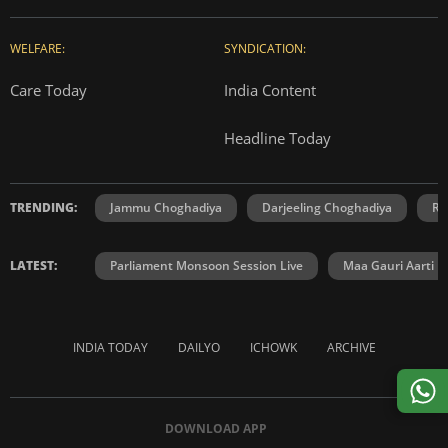
WELFARE:
SYNDICATION:
Care Today
India Content
Headline Today
TRENDING:
Jammu Choghadiya
Darjeeling Choghadiya
Ra
LATEST:
Parliament Monsoon Session Live
Maa Gauri Aarti
INDIA TODAY
DAILYO
ICHOWK
ARCHIVE
DOWNLOAD APP