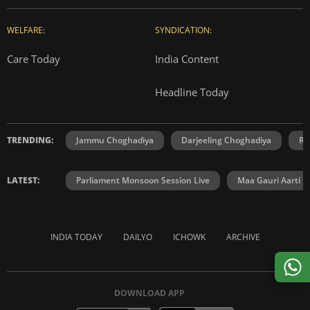
WELFARE:
SYNDICATION:
Care Today
India Content
Headline Today
TRENDING:
Jammu Choghadiya
Darjeeling Choghadiya
Ra
LATEST:
Parliament Monsoon Session Live
Maa Gauri Aarti
INDIA TODAY
DAILYO
ICHOWK
ARCHIVE
DOWNLOAD APP