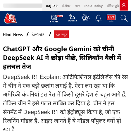
Aaj Tak
ई-पेपर
বাংলা
India Today
इंडिया टुडे हिंदी
MumbaiTak
BT Bazaar
Cosmopolitan
Harper's Bazaar
Northeast
Bri
Hindi News
टेक्नोलॉजी
टेक न्यूज़
ChatGPT और Google Gemini को चीनी
DeepSeek AI ने छोड़ा पीछे, सिलिकॉन वैली में
हलचल तेज
DeepSeek R1 Explain: आर्टिफिशियल इंटेलिजेंस की रेस
में चीन ने एक बड़ी छलांग लगाई है. ऐसा लग रहा था कि
अमेरिकी कंपनियां इस रेस में किसी दूसरे देश से बहुत आगे हैं,
लेकिन चीन ने इसे गलत साबित कर दिया है. चीन ने इस
सेगमेंट में DeepSeek R1 को इंट्रोड्यूस किया है, जो एक
रिजनिंग मॉडल है. आइए जानते हैं ये मॉडल पॉपुलर क्यों हो
रहा है.