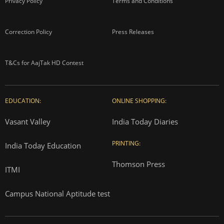
Privacy Policy
Terms and Conditions
Correction Policy
Press Releases
T&Cs for AajTak HD Contest
EDUCATION:
ONLINE SHOPPING:
Vasant Valley
India Today Diaries
PRINTING:
India Today Education
Thomson Press
ITMI
Campus National Aptitude test