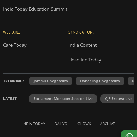
India Today Education Summit
WELFARE:
SYNDICATION:
Care Today
India Content
Headline Today
TRENDING:
Jammu Choghadiya
Darjeeling Choghadiya
Ra
LATEST:
Parliament Monsoon Session Live
CJP Protest Live
INDIA TODAY
DAILYO
ICHOWK
ARCHIVE