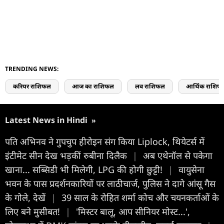
TRENDING NEWS:
करियर राशिफल
आज का राशिफल
लव राशिफल
आर्थिक राशिफ
Latest News in Hindi
»
पति अभिनव ने गुपचुप हीरोइन संग किया Liplock, थियेटर्स में
इंटीमेट सीन देख भड़कीं रुबीना दिलैक
|
अब एथेनॉल से पकेगा
खाना... सब्सिडी भी मिलेगी, LPG की होगी छुट्टी!
|
वायुसेना
भवन के पास प्रदर्शनकारियों पर लाठीचार्ज, पुलिस ने दागे आंसू गैस
के गोले, देखें
|
39 साल के रोहित शर्मा कोच और चयनकर्ताओं के
लिए बने मुसीबत!
|
'मिस्टर बालू, आप सीनियर मोस्ट...',