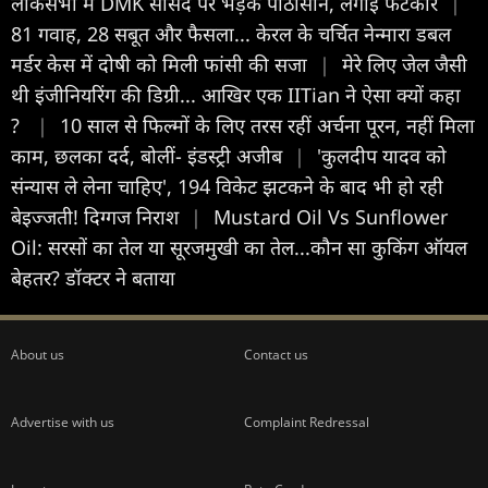
लोकसभा में DMK सांसद पर भड़के पीठासीन, लगाई फटकार
|
81 गवाह, 28 सबूत और फैसला... केरल के चर्चित नेन्मारा डबल
मर्डर केस में दोषी को मिली फांसी की सजा
|
मेरे लिए जेल जैसी
थी इंजीनियरिंग की डिग्री... आखिर एक IITian ने ऐसा क्यों कहा
?
|
10 साल से फिल्मों के लिए तरस रहीं अर्चना पूरन, नहीं मिला
काम, छलका दर्द, बोलीं- इंडस्ट्री अजीब
|
'कुलदीप यादव को
संन्यास ले लेना चाहिए', 194 विकेट झटकने के बाद भी हो रही
बेइज्जती! दिग्गज निराश
|
Mustard Oil Vs Sunflower
Oil: सरसों का तेल या सूरजमुखी का तेल...कौन सा कुकिंग ऑयल
बेहतर? डॉक्टर ने बताया
About us
Contact us
Advertise with us
Complaint Redressal