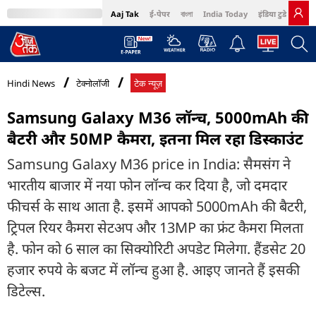
Aaj Tak
ई-पेपर
বাংলা
India Today
इंडिया टुडे हिंदी
MumbaiTak
BT Bazaar
Cosmopolitan
Harper's Bazaar
Northeast
Bri
Hindi News
टेक्नोलॉजी
टेक न्यूज़
Samsung Galaxy M36 लॉन्च, 5000mAh की
बैटरी और 50MP कैमरा, इतना मिल रहा डिस्काउंट
Samsung Galaxy M36 price in India: सैमसंग ने
भारतीय बाजार में नया फोन लॉन्च कर दिया है, जो दमदार
फीचर्स के साथ आता है. इसमें आपको 5000mAh की बैटरी,
ट्रिपल रियर कैमरा सेटअप और 13MP का फ्रंट कैमरा मिलता
है. फोन को 6 साल का सिक्योरिटी अपडेट मिलेगा. हैंडसेट 20
हजार रुपये के बजट में लॉन्च हुआ है. आइए जानते हैं इसकी
डिटेल्स.