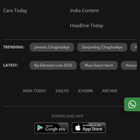
Care Today
India Content
Headline Today
TRENDING:
Jammu Choghadiya
Darjeeling Choghadiya
Ra
LATEST:
By-Election Live 2026
Maa Gauri Aarti
Hanuma
INDIA TODAY
DAILYO
ICHOWK
ARCHIVE
DOWNLOAD APP