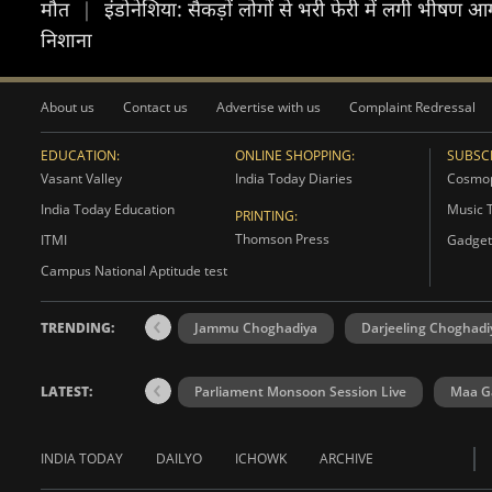
मौत
|
इंडोनेशिया: सैकड़ों लोगों से भरी फेरी में लगी भीषण 
निशाना
About us
Contact us
Advertise with us
Complaint Redressal
EDUCATION:
ONLINE SHOPPING:
SUBSCR
Vasant Valley
India Today Diaries
Cosmop
India Today Education
Music 
PRINTING:
Thomson Press
ITMI
Gadget
Campus National Aptitude test
TRENDING:
Jammu Choghadiya
Darjeeling Choghadi
LATEST:
Parliament Monsoon Session Live
Maa Ga
INDIA TODAY
DAILYO
ICHOWK
ARCHIVE