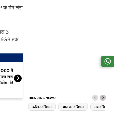
 के मेन लेंस
लास 3
 256GB तक
OCO ने लॉन्च किया 50MP कैमरे
सस्ते में Poco क
ाला सस्ता फोन, पहली सेल में
मौका
िलेगा डिस्काउंट
TRENDING NEWS:
करियर राशिफल
आज का राशिफल
लव राशिफल