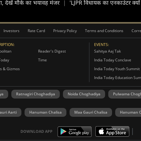
आग, देखें मौके का भयावह मंजर
|
'LJPR विधायक का एनकाउंटर क्यों न
Investors
Rate Card
Privacy Policy
Terms and Conditions
Corre
IPTION:
EVENTS:
olitan
Reader's Digest
Sahitya Aaj Tak
Today
Time
India Today Conclave
s & Gizmos
India Today Youth Summit
India Today Education Su
ya
Ratnagiri Choghadiya
Noida Choghadiya
Pulwama Chog
uri Aarti
Hanuman Chalisa
Maa Gauri Chalisa
Hanuman C
DOWNLOAD APP