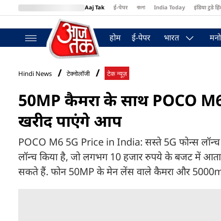
Aaj Tak
ई-पेपर
বাংলা
India Today
इंडिया टुडे हिं
MumbaiTak
BT Bazaar
Cosmopolitan
Harper's Bazaar
Northea
होम
ई-पेपर
भारत
मनो
Hindi News
टेक्नोलॉजी
टेक न्यूज़
50MP कैमरा के साथ POCO M6 5
खरीद पाएंगे आप
POCO M6 5G Price in India: सस्ते 5G फोन्स लॉन्च ह
लॉन्च किया है, जो लगभग 10 हजार रुपये के बजट में आ
सकते हैं. फोन 50MP के मेन लेंस वाले कैमरा और 5000m