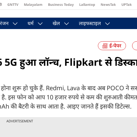
दी
GNTTV
Malayalam
Business Today
Lallantop
NewsTak
UPTak
st
Brides Today
Reader’s Digest
Astro Tak
Pakwan Gali
रंजन
धर्म
खेल
लाइफस्टाइल
G हुआ लॉन्च, Flipkart से डिस्का
ोना शुरू हो चुके हैं. Redmi, Lava के बाद अब POCO ने स
ता है. इस फोन को आप 10 हजार रुपये से कम की शुरुआती कीम
Ah की बैटरी के साथ आता है. आइए जानते हैं इसकी डिटेल्स.
ADVERTISEMENT