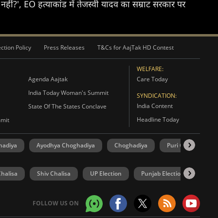
हीं?', EO हत्याकांड में तेजस्वी यादव का सम्राट सरकार पर
ction Policy
Press Releases
T&Cs for AajTak HD Contest
WELFARE:
Agenda Aajtak
Care Today
India Today Woman's Summit
SYNDICATION:
India Content
State Of The States Conclave
Headline Today
mmit
hadiya
Ayodhya Choghadiya
Choghadiya
Puri Choghadiya
halisa
Shiv Chalisa
UP Election
Punjab Election
Goa 
FOLLOW US ON