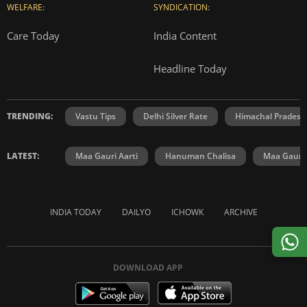
WELFARE:
SYNDICATION:
Care Today
India Content
Headline Today
TRENDING:
Vastu Tips
Delhi Silver Rate
Himachal Prades
LATEST:
Maa Gauri Aarti
Hanuman Chalisa
Maa Gauri 
INDIA TODAY
DAILYO
ICHOWK
ARCHIVE
DOWNLOAD APP