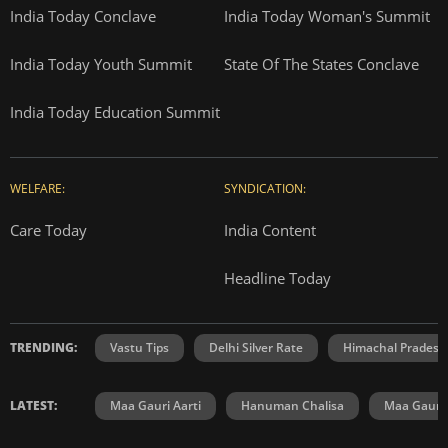
India Today Conclave
India Today Woman's Summit
India Today Youth Summit
State Of The States Conclave
India Today Education Summit
WELFARE:
SYNDICATION:
Care Today
India Content
Headline Today
TRENDING:
Vastu Tips
Delhi Silver Rate
Himachal Prades
LATEST:
Maa Gauri Aarti
Hanuman Chalisa
Maa Gauri 