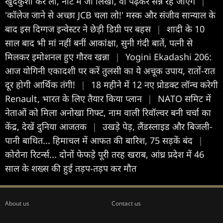
खुदकुशी कर ली, नोट में जो लिखा, वो पढ़कर सन्न रह जाएंगे
|
'कॉलेज जाने से अच्छा JCB चला लो!' मस्क और संजीव सान्याल के
बाद इस दिग्गज इन्वेस्टर ने छेड़ी ड‍िग्री पर बहस
|
शादी के 10
साल बाद भी मां नहीं बनीं आकांक्षा, सुनी गंदी बातें, पत्नी से
मिलकर इमोशनल हुए गौरव खन्ना
|
Yogini Ekadashi 206:
आज योगिनी एकादशी पर करें तुलसी का ये अचूक उपाय, रातों-रात
दूर होगी आर्थिक तंगी!
|
18 महीने में 12 नए प्रोडक्ट लॉन्च करेगी
Renault, भारत के लिए तैयार किया प्लान
|
NATO समिट में
नेताओं को मिला अनोखा गिफ्ट, नाम वाली रिवॉल्वर बनी चर्चा का
केंद्र, देखें दुनिया आजतक
|
उखड़े पेड़, लैंडस्लाइड और बिजली-
पानी बाधित... हिमाचल में आफत की बारिश, 75 सड़कें बंद
|
कोरोना रिटर्न्स... दोनों फेफड़े पूरी तरह खराब, आंध्र प्रदेश में 46
साल के शख्स की हुई तड़प-तड़प कर मौत
About us
Contact us