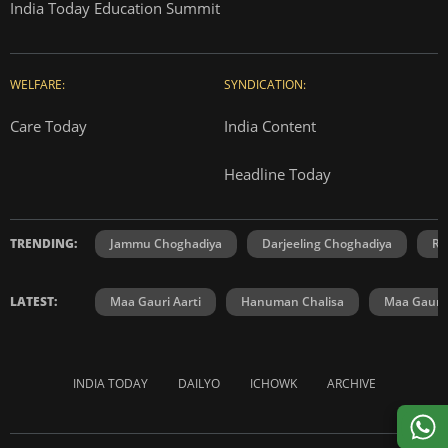
India Today Education Summit
WELFARE:
SYNDICATION:
Care Today
India Content
Headline Today
TRENDING:
Jammu Choghadiya
Darjeeling Choghadiya
Ra
LATEST:
Maa Gauri Aarti
Hanuman Chalisa
Maa Gauri 
INDIA TODAY
DAILYO
ICHOWK
ARCHIVE