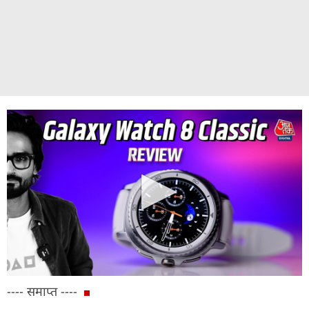
---- समाप्त ----