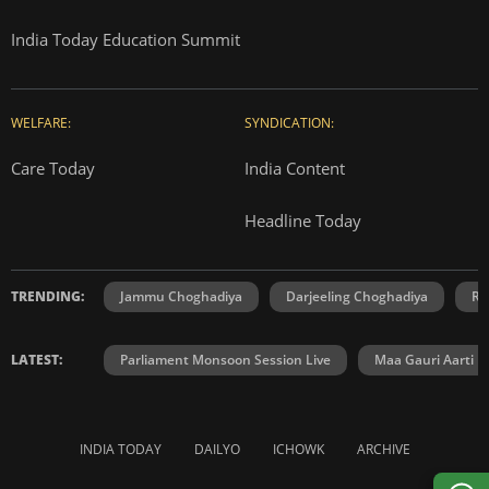
India Today Education Summit
WELFARE:
SYNDICATION:
Care Today
India Content
Headline Today
TRENDING:
Jammu Choghadiya
Darjeeling Choghadiya
Ra
LATEST:
Parliament Monsoon Session Live
Maa Gauri Aarti
INDIA TODAY
DAILYO
ICHOWK
ARCHIVE