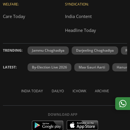
WELFARE:
SYNDICATION:
Care Today
India Content
Headline Today
TRENDING:
Jammu Choghadiya
Darjeeling Choghadiya
Ra
LATEST:
By-Election Live 2026
Maa Gauri Aarti
Hanuma
INDIA TODAY
DAILYO
ICHOWK
ARCHIVE
DOWNLOAD APP