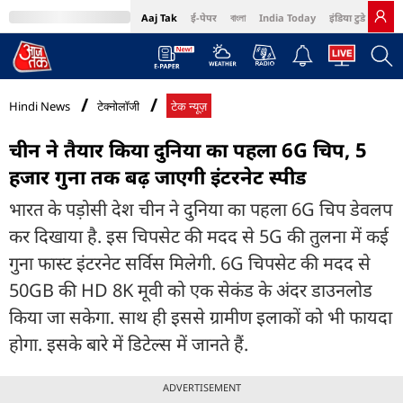
Aaj Tak
ई-पेपर
বাংলা
India Today
इंडिया टुडे हिंदी
MumbaiTak
BT Bazaar
Cosmopolitan
Harper's Bazaar
Northeast
Bri
Hindi News
टेक्नोलॉजी
टेक न्यूज़
चीन ने तैयार किया दुनिया का पहला 6G चिप, 5
हजार गुना तक बढ़ जाएगी इंटरनेट स्पीड
भारत के पड़ोसी देश चीन ने दुनिया का पहला 6G चिप डेवलप
कर दिखाया है. इस चिपसेट की मदद से 5G की तुलना में कई
गुना फास्ट इंटरनेट सर्विस मिलेगी. 6G चिपसेट की मदद से
50GB की HD 8K मूवी को एक सेकंड के अंदर डाउनलोड
किया जा सकेगा. साथ ही इससे ग्रामीण इलाकों को भी फायदा
होगा. इसके बारे में डिटेल्स में जानते हैं.
ADVERTISEMENT