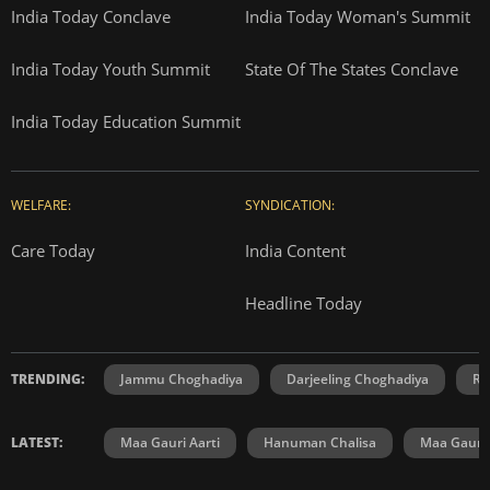
India Today Conclave
India Today Woman's Summit
India Today Youth Summit
State Of The States Conclave
India Today Education Summit
WELFARE:
SYNDICATION:
Care Today
India Content
Headline Today
TRENDING:
Jammu Choghadiya
Darjeeling Choghadiya
Ra
LATEST:
Maa Gauri Aarti
Hanuman Chalisa
Maa Gauri 