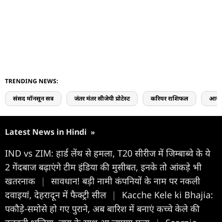
TRENDING NEWS:
संसद मॉनसून सत्र
जंतर मंतर सीजेपी प्रोटेस्ट
करियर राशिफल
आज 
Latest News in Hindi
»
IND vs ZIM: हार्ड लेंथ से हमला, T20 सीरीज में जिम्बाब्वे के ये
2 गेंदबाज बढ़ाएंगे टीम इंड‍िया की मुसीबत, इनके तो आंकड़े भी
खतरनाक
|
सावधान! बड़ी नामी कंपनियों के नाम पर नकली
दवाइयां, देहरादून में फैक्ट्री सील
|
Kacche Kele ki Bhajia:
पकौड़े-समोसे हो गए पुराने, अब बारिश में बनाएं कच्चे केले की