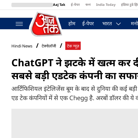
Aaj Tak
ई-पेपर
বাংলা
India Today
इंडिया टुडे हिं
MumbaiTak
BT Bazaar
Cosmopolitan
Harper's Bazaar
Northea
होम
ई-पेपर
भारत
मनो
Hindi News
टेक्नोलॉजी
टेक न्यूज़
ChatGPT ने झटके में खत्म कर 
सबसे बड़ी एडटेक कंपनी का सफा
आर्टिफिशियल इंटेलिजेंस बूम के बाद से दुनिया की कई बड़ी
एड टेक कंपनियों में से एक Chegg है. अरबों डॉलर की य