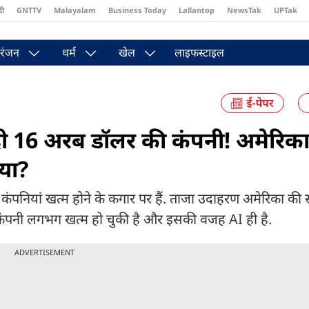
दी
GNTTV
Malayalam
Business Today
Lallantop
NewsTak
UPTak
st
Brides Today
Reader’s Digest
Astro Tak
Pakwan Gali
रंजन
धर्म
खेल
लाइफस्टाइल
दी 16 अरब डॉलर की कंपनी! अमेरिक
या?
 कंपनियां खत्म होने के कगार पर हैं. ताजा उदाहरण अमेरिका की 
े कंपनी लगभग खत्म हो चुकी है और इसकी वजह AI ही है.
ADVERTISEMENT