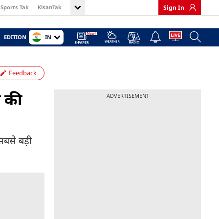
Sports Tak
KisanTak
Sign In
IN
EDITION
Feedback
ा की
ADVERTISEMENT
सबसे बड़ी