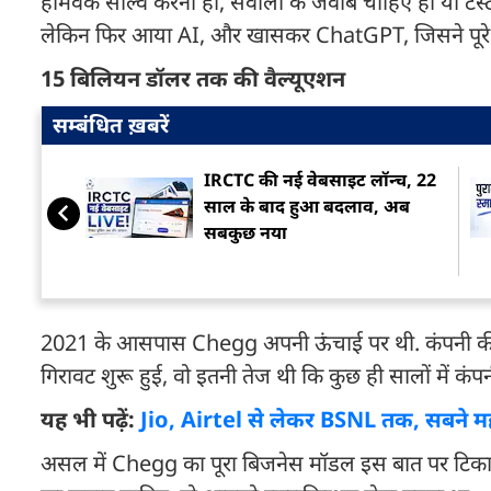
होमवर्क सॉल्व करना हो, सवालों के जवाब चाहिए हों या टेस्ट 
लेकिन फिर आया AI, और खासकर ChatGPT, जिसने पूरे 
15 बिलियन डॉलर तक की वैल्यूएशन
सम्बंधित ख़बरें
IRCTC की नई वेबसाइट लॉन्च, 22
साल के बाद हुआ बदलाव, अब
सबकुछ नया
2021 के आसपास Chegg अपनी ऊंचाई पर थी. कंपनी की व
गिरावट शुरू हुई, वो इतनी तेज थी कि कुछ ही सालों में कं
यह भी पढ़ें:
Jio, Airtel से लेकर BSNL तक, सबने महं
असल में Chegg का पूरा बिजनेस मॉडल इस बात पर टिका थ