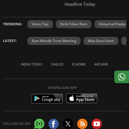
Headline Today
TRENDING:
Vastu Tips
Delhi Silver Rate
Himachal Prades
LATEST:
Ram Mandir Trust Meeting
Maa Gauri Aarti
H
INDIA TODAY
DAILYO
ICHOWK
ARCHIVE
DOWNLOAD APP
FOLLOW US ON