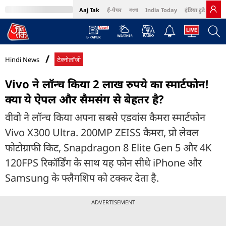
Aaj Tak
ई-पेपर
বাংলা
India Today
इंडिया टुडे हिंदी
MumbaiTak
BT Bazaar
Cosmopolitan
Harper's Bazaar
Northeast
Bri
Hindi News
टेक्नोलॉजी
Vivo ने लॉन्च किया 2 लाख रुपये का स्मार्टफोन!
क्या ये ऐपल और सैमसंग से बेहतर है?
वीवो ने लॉन्च किया अपना सबसे एडवांस कैमरा स्मार्टफोन
Vivo X300 Ultra. 200MP ZEISS कैमरा, प्रो लेवल
फोटोग्राफी किट, Snapdragon 8 Elite Gen 5 और 4K
120FPS रिकॉर्डिंग के साथ यह फोन सीधे iPhone और
Samsung के फ्लैगशिप को टक्कर देता है.
ADVERTISEMENT