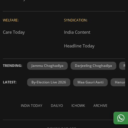
WELFARE:
SYNDICATION:
Care Today
India Content
Headline Today
TRENDING:
Jammu Choghadiya
Darjeeling Choghadiya
Ra
LATEST:
By-Election Live 2026
Maa Gauri Aarti
Hanuma
INDIA TODAY
DAILYO
ICHOWK
ARCHIVE