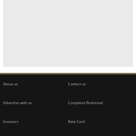
About us
Contact us
Advertise with us
Complaint Redressal
Investors
Rate Card