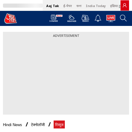
Aaj Tak
ई-पेपर
বাংলা
India Today
इंडिया टुडे हिंदी
ADVERTISEMENT
Hindi News
टेक्नोलॉजी
रिव्यूज