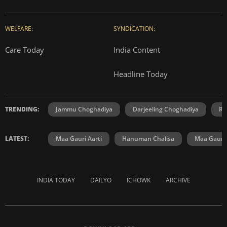
WELFARE:
SYNDICATION:
Care Today
India Content
Headline Today
TRENDING:
Jammu Choghadiya
Darjeeling Choghadiya
Ra
LATEST:
Maa Gauri Aarti
Hanuman Chalisa
Maa Gauri 
INDIA TODAY
DAILYO
ICHOWK
ARCHIVE