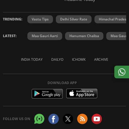
TRENDING:
Vastu Tips
Delhi Silver Rate
Himachal Prades
LATEST:
Maa Gauri Aarti
Hanuman Chalisa
Maa Gauri 
INDIA TODAY
DAILYO
ICHOWK
ARCHIVE
DOWNLOAD APP
FOLLOW US ON