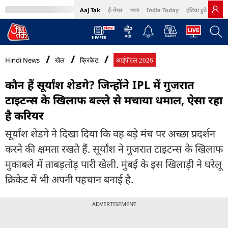
Aaj Tak
ई-पेपर
বাংলা
India Today
इंडिया टुडे हिंदी
MumbaiTak
BT Bazaar
Cosmopolitan
Harper's Bazaar
Northeast
Bri
Hindi News
खेल
क्रिकेट
आईपीएल 2026
कौन हैं सूर्यांश शेडगे? जिन्होंने IPL में गुजरात
टाइटन्स के खिलाफ बल्ले से मचाया धमाल, ऐसा रहा
है करियर
सूर्यांश शेडगे ने दिखा दिया कि वह बड़े मंच पर अच्छा प्रदर्शन
करने की क्षमता रखते हैं. सूर्यांश ने गुजरात टाइटन्स के खिलाफ
मुकाबले में ताबड़तोड़ पारी खेली. मुंबई के इस खिलाड़ी ने घरेलू
क्रिकेट में भी अपनी पहचान बनाई है.
ADVERTISEMENT