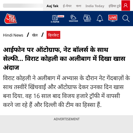
Aaj Tak
ई-पेपर
বাংলা
India Today
इंडिया टुडे हिंदी
MumbaiTak
BT Bazaar
Cosmopolitan
Harper's Bazaar
Northeast
Bri
Hindi News
खेल
क्रिकेट
आईफोन पर ऑटोग्राफ, नेट बॉलर्स के साथ
सेल्फी... विराट कोहली का अलीबाग में दिखा खास
अंदाज
विराट कोहली ने अलीबाग में अभ्यास के दौरान नेट गेंदबाज़ों के
साथ तस्वीरें खिंचवाईं और ऑटोग्राफ देकर उनका दिन खास
बना दिया. वह 16 साल बाद विजय हजारे ट्रॉफी में वापसी
करने जा रहे हैं और दिल्ली की टीम का हिस्सा हैं.
ADVERTISEMENT