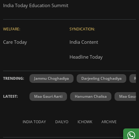
India Today Education Summit
WELFARE:
SYNDICATION:
Care Today
India Content
Headline Today
TRENDING:
Jammu Choghadiya
Darjeeling Choghadiya
Ra
LATEST:
Maa Gauri Aarti
Hanuman Chalisa
Maa Gauri 
INDIA TODAY
DAILYO
ICHOWK
ARCHIVE