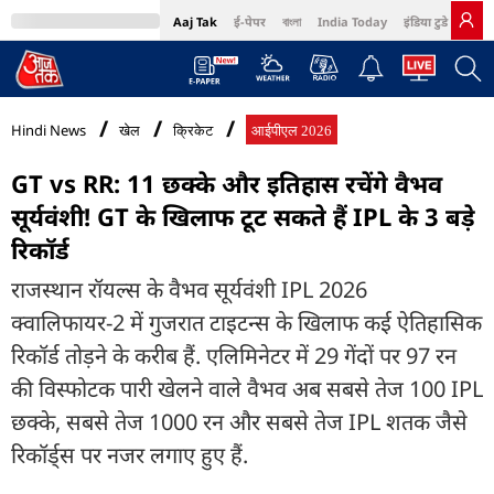
Aaj Tak
ई-पेपर
বাংলা
India Today
इंडिया टुडे हिंदी
MumbaiTak
BT Bazaar
Cosmopolitan
Harper's Bazaar
Northeast
Bri
Hindi News
खेल
क्रिकेट
आईपीएल 2026
GT vs RR: 11 छक्के और इतिहास रचेंगे वैभव
सूर्यवंशी! GT के खिलाफ टूट सकते हैं IPL के 3 बड़े
रिकॉर्ड
राजस्थान रॉयल्स के वैभव सूर्यवंशी IPL 2026
क्वालिफायर-2 में गुजरात टाइटन्स के खिलाफ कई ऐतिहासिक
रिकॉर्ड तोड़ने के करीब हैं. एलिमिनेटर में 29 गेंदों पर 97 रन
की विस्फोटक पारी खेलने वाले वैभव अब सबसे तेज 100 IPL
छक्के, सबसे तेज 1000 रन और सबसे तेज IPL शतक जैसे
रिकॉर्ड्स पर नजर लगाए हुए हैं.