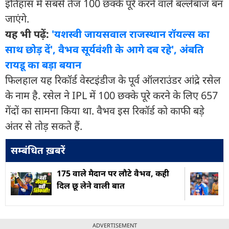
इतिहास में सबसे तेज 100 छक्के पूरे करने वाले बल्लेबाज बन
जाएंगे.
यह भी पढ़ें:
'यशस्वी जायसवाल राजस्थान रॉयल्स का
साथ छोड़ दें', वैभव सूर्यवंशी के आगे दब रहे', अंबत‍ि
रायडू का बड़ा बयान
फिलहाल यह रिकॉर्ड वेस्टइंडीज के पूर्व ऑलराउंडर आंद्रे रसेल
के नाम है. रसेल ने IPL में 100 छक्के पूरे करने के लिए 657
गेंदों का सामना किया था. वैभव इस रिकॉर्ड को काफी बड़े
अंतर से तोड़ सकते हैं.
सम्बंधित ख़बरें
175 वाले मैदान पर लौटे वैभव, कही
दिल छू लेने वाली बात
ADVERTISEMENT