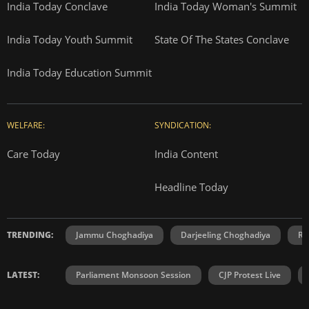
India Today Conclave
India Today Woman's Summit
India Today Youth Summit
State Of The States Conclave
India Today Education Summit
WELFARE:
SYNDICATION:
Care Today
India Content
Headline Today
TRENDING:
Jammu Choghadiya
Darjeeling Choghadiya
Ra
LATEST:
Parliament Monsoon Session
CJP Protest Live