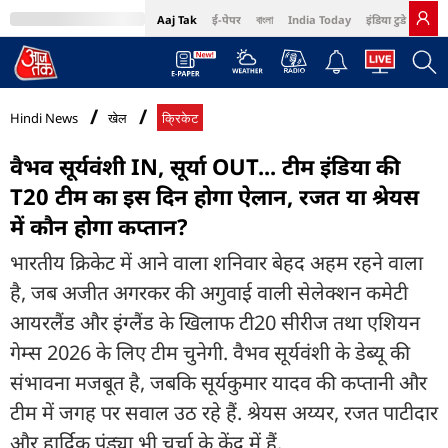
Aaj Tak
ई-पेपर
বাংলা
India Today
इंडिया टुडे हिंदी
MumbaiTak
BT Bazaar
Cosmopolitan
Harper's Bazaar
Northeast
Bri
Hindi News
खेल
क्रिकेट
वैभव सूर्यवंशी IN, सूर्या OUT... टीम इंडिया की
T20 टीम का इस द‍िन होगा ऐलान, रजत या श्रेयस
में कौन होगा कप्तान?
भारतीय क्रिकेट में आने वाला शनिवार बेहद अहम रहने वाला
है, जब अजीत अगरकर की अगुवाई वाली सेलेक्शन कमेटी
आयरलैंड और इंग्लैंड के खिलाफ टी20 सीरीज तथा एशियन
गेम्स 2026 के लिए टीम चुनेगी. वैभव सूर्यवंशी के डेब्यू की
संभावना मजबूत है, जबकि सूर्यकुमार यादव की कप्तानी और
टीम में जगह पर सवाल उठ रहे हैं. श्रेयस अय्यर, रजत पाटीदार
और हार्दिक पंड्या भी चर्चा के केंद्र में हैं.