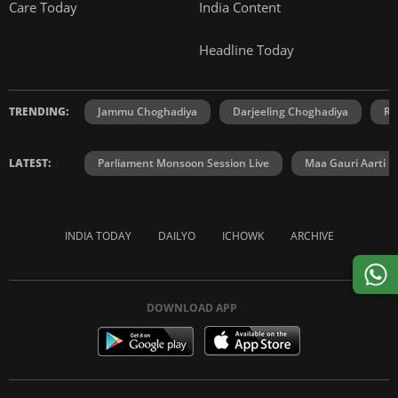
Care Today
India Content
Headline Today
TRENDING:
Jammu Choghadiya
Darjeeling Choghadiya
Ra
LATEST:
Parliament Monsoon Session Live
Maa Gauri Aarti
INDIA TODAY
DAILYO
ICHOWK
ARCHIVE
DOWNLOAD APP