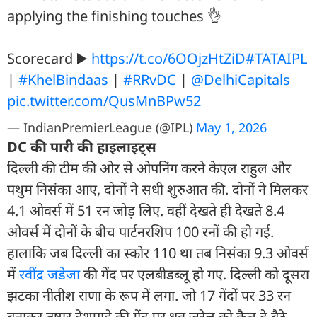
applying the finishing touches 👌
Scorecard ▶️
https://t.co/6OOjzHtZiD
#TATAIPL
|
#KhelBindaas
|
#RRvDC
|
@DelhiCapitals
pic.twitter.com/QusMnBPw52
— IndianPremierLeague (@IPL)
May 1, 2026
DC की पारी की हाइलाइट्स
द‍िल्ली की टीम की ओर से ओपन‍िंग करने केएल राहुल और
पथुम न‍िसंका आए, दोनों ने सधी शुरुआत की. दोनों ने म‍िलकर
4.1 ओवर्स में 51 रन जोड़ ल‍िए. वहीं देखते ही देखते 8.4
ओवर्स में दोनों के बीच पार्टनरश‍िप 100 रनों की हो गई.
हालाकि जब द‍िल्ली का स्कोर 110 था तब न‍िसंका 9.3 ओवर्स
में
रवींद्र जडेजा
की गेंद पर एलबीडब्लू हो गए. द‍िल्ली को दूसरा
झटका नीतीश राणा के रूप में लगा. जो 17 गेंदों पर 33 रन
बनाकर तुषार देशपाडे की गेंद पर ध्रुव जुरेल को कैच दे बैठे.