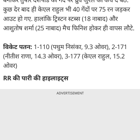
कुछ देर बाद ही केएल राहुल भी 40 गेंदों पर 75 रन जड़कर
आउट हो गए. हालांकि ट्र‍िस्टन स्टब्स (18 नाबाद) और
आशुतोष शर्मा (25 नाबाद) मैच फ‍िन‍िश होकर ही वापस लौटे.
व‍िकेट पतन:
1-110 (पथुम न‍िसंका, 9.3 ओवर), 2-171
(नीतीश राणा, 14.3 ओवर), 3-177 (केएल राहुल, 15.2
ओवर)
RR की पारी की हाइलाइट्स
ADVERTISEMENT