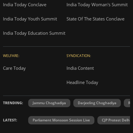
India Today Conclave
India Today Woman's Summit
India Today Youth Summit
State Of The States Conclave
India Today Education Summit
WELFARE:
SYNDICATION:
Care Today
India Content
Headline Today
TRENDING:
Jammu Choghadiya
Darjeeling Choghadiya
Ra
LATEST:
Parliament Monsoon Session Live
CJP Protest Delhi 