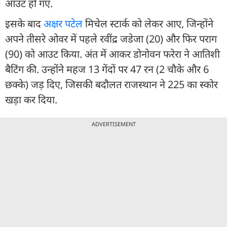
आउट हो गए.
इसके बाद
अक्षर पटेल
म‍िचेल स्टार्क को लेकर आए, ज‍िन्होंने
अपने तीसरे ओवर में पहले रवींद्र जडेजा (20) और फ‍िर पराग
(90) को आउट किया. अंत में आकर डोनोवन फरेरा ने आत‍िशी
बैट‍िंग की. उन्होंने महज 13 गेंदों पर 47 रन (2 चौके और 6
छक्के) जड़ द‍िए, ज‍िसकी बदौलत राजस्थान ने 225 का स्कोर
खड़ा कर द‍िया.
ADVERTISEMENT