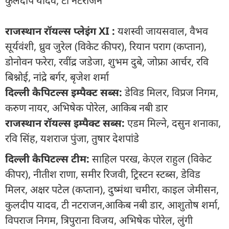
कुलदीप यादव, टी नटराजन
राजस्थान रॉयल्स प्लेइंग XI :
यशस्वी जायसवाल, वैभव
सूर्यवंशी, ध्रुव जुरेल (विकेट कीपर), रियान पराग (कप्तान),
डोनोवन फरेरा, रवींद्र जडेजा, शुभम दुबे, जोफ्रा आर्चर, रवि
बिश्नोई, नांद्रे बर्गर, बृजेश शर्मा
दिल्ली कैपिटल्स इम्पैक्ट सब्स:
डेविड मिलर, विप्रज निगम,
करुण नायर, अभिषेक पोरेल, आकिब नबी डार
राजस्थान रॉयल्स इम्पैक्ट सब्स:
एडम मिल्ने, दसुन शनाका,
रवि सिंह, यशराज पुंजा, तुषार देशपांडे
दिल्ली कैपिटल्स टीम:
साहिल परख, केएल राहुल (विकेट
कीपर), नीतीश राणा, समीर रिजवी, ट्रिस्टन स्टब्स, डेविड
मिलर, अक्षर पटेल (कप्तान), दुष्मंथा चमीरा, काइल जेमीसन,
कुलदीप यादव, टी नटराजन,आकिब नबी डार, आशुतोष शर्मा,
विपराज निगम, त्रिपुराना विजय, अभिषेक पोरेल, लुंगी