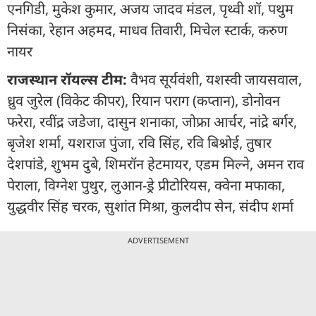
एनगिडी, मुकेश कुमार, अजय जादव मंडल, पृथ्वी शॉ, पथुम
निसंका, रेहान अहमद, माधव तिवारी, मिचेल स्टार्क, करुण
नायर
राजस्थान रॉयल्स टीम:
वैभव सूर्यवंशी, यशस्वी जायसवाल,
ध्रुव जुरेल (विकेट कीपर), रियान पराग (कप्तान), डोनोवन
फरेरा, रवींद्र जडेजा, दासुन शनाका, जोफ्रा आर्चर, नांद्रे बर्गर,
बृजेश शर्मा, यशराज पुंजा, रवि सिंह, रवि बिश्नोई, तुषार
देशपांडे, शुभम दुबे, शिमरॉन हेटमायर, एडम मिल्ने, अमन राव
पेराला, विग्नेश पुथुर, लुआन-ड्रे प्रीटोरियस, क्वेना मफाका,
युद्धवीर सिंह चरक, सुशांत मिश्रा, कुलदीप सेन, संदीप शर्मा
ADVERTISEMENT