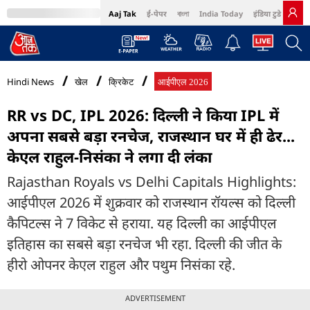
Aaj Tak
ई-पेपर
বাংলা
India Today
इंडिया टुडे हिंदी
MumbaiTak
BT Bazaar
Cosmopolitan
Harper's Bazaar
Northeast
Bri
Hindi News
खेल
क्रिकेट
आईपीएल 2026
RR vs DC, IPL 2026: द‍िल्ली ने किया IPL में
अपना सबसे बड़ा रनचेज, राजस्थान घर में ही ढेर...
केएल राहुल-न‍िसंका ने लगा दी लंका
Rajasthan Royals vs Delhi Capitals Highlights:
आईपीएल 2026 में शुक्रवार को राजस्थान रॉयल्स को द‍िल्ली
कैप‍िटल्स ने 7 व‍िकेट से हराया. यह द‍िल्ली का आईपीएल
इत‍िहास का सबसे बड़ा रनचेज भी रहा. द‍िल्ली की जीत के
हीरो ओपनर केएल राहुल और पथुम न‍िसंका रहे.
ADVERTISEMENT