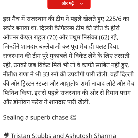
और पढ़ें
इस मैच में राजस्थान की टीम ने पहले खेलते हुए 225/6 का
स्कोर बनाया था. द‍िल्ली कैप‍िटल्स टीम की जीत के हीरो
ओपनर केएल राहुल (70) और पथुम न‍िसंका (62) रहे,
ज‍िन्होंने शानदार बल्लेबाजी कर पूरा मैच ही पलट द‍िया.
राजस्थान की टीम पूरे मुकाबले में व‍िकेट लेने के लिए तरसती
रही, उनको जब व‍िकेट मिले भी तो वे काफी साब‍ित नहीं हुए.
नीतीश राणा ने भी 33 रनों की उपयोगी पारी खेली. वहीं द‍िल्ली
की ओर ट्र‍िस्टन स्टब्स और आशुतोष शर्मा नाबाद लौटे और मैच
फ‍िन‍िश किया. इससे पहले राजस्थान की ओर से र‍ियान पराग
और डोनोवन फरेरा ने शानदार पारी खेलीं.
Sealing a superb chase 👏
🎥 Tristan Stubbs and Ashutosh Sharma