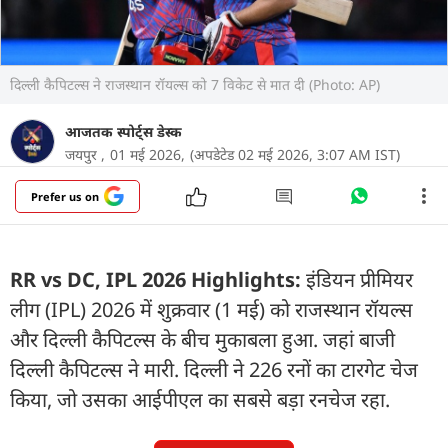
द‍िल्ली कैप‍िटल्स ने राजस्थान रॉयल्स को 7 व‍िकेट से मात दी (Photo: AP)
आजतक स्पोर्ट्स डेस्क
जयपुर ,
01 मई 2026,
(अपडेटेड 02 मई 2026, 3:07 AM IST)
Prefer us on
RR vs DC, IPL 2026 Highlights:
इंड‍ियन प्रीम‍ियर
लीग (IPL) 2026 में शुक्रवार (1 मई) को राजस्थान रॉयल्स
और द‍िल्ली कैप‍िटल्स के बीच मुकाबला हुआ. जहां बाजी
द‍िल्ली कैप‍िटल्स ने मारी. द‍िल्ली ने 226 रनों का टारगेट चेज
किया, जो उसका आईपीएल का सबसे बड़ा रनचेज रहा.