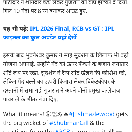
पाटीदार ने शानदार कैच लेकर गुजरात को बड़ा झटका दे दिया.
गिल 10 गेंदों पर 8 रन बनाकर आउट हुए.
यह भी पढ़ें:
IPL 2026 Final, RCB vs GT : IPL
फाइनल का फुल अपडेट यहां देखें
इसके बाद भुवनेश्वर कुमार ने साई सुदर्शन के खिलाफ भी वही
योजना अपनाई. उन्होंने गेंद को ऊपर फेंकने के बजाय लगातार
शॉर्ट लेंथ पर रखा. सुदर्शन ने रैम्प शॉट खेलने की कोशिश की,
लेकिन गेंद बल्ले का ऊपरी किनारा लेकर विकेटकीपर के
दस्तानों में समा गई. गुजरात ने अपने दोनों प्रमुख बल्लेबाज
पावरप्ले के भीतर गंवा दिए.
What it means! 🤩👏💪🔥
#JoshHazlewood
gets
the big wicket of
#ShubmanGill
& the
reactions from the
#RCB
camp says it all! 👀