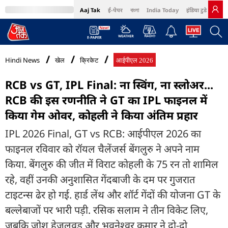
Aaj Tak
ई-पेपर
বাংলা
India Today
इंडिया टुडे हिंदी
MumbaiTak
BT Bazaar
Cosmopolitan
Harper's Bazaar
Northeast
Bri
Hindi News
खेल
क्रिकेट
आईपीएल 2026
RCB vs GT, IPL Final: ना स्विंग, ना स्लोअर...
RCB की इस रणनीति ने GT का IPL फाइनल में
किया गेम ओवर, कोहली ने किया अंत‍िम प्रहार
IPL 2026 Final, GT vs RCB: आईपीएल 2026 का
फाइनल रव‍िवार को रॉयल चैलेंजर्स बेंगलुरु ने अपने नाम
किया. बेंगलुरु की जीत में व‍िराट कोहली के 75 रन तो शाम‍िल
रहे, वहीं उनकी अनुशासित गेंदबाजी के दम पर गुजरात
टाइटन्स ढेर हो गई. हार्ड लेंथ और शॉर्ट गेंदों की योजना GT के
बल्लेबाजों पर भारी पड़ी. रस‍िक सलाम ने तीन विकेट लिए,
जबकि जोश हेजलवुड और भुवनेश्वर कुमार ने दो-दो