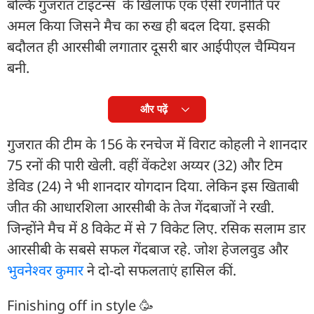
बल्कि गुजरात टाइटन्स के खिलाफ एक ऐसी रणनीति पर
अमल किया जिसने मैच का रुख ही बदल दिया. इसकी
बदौलत ही आरसीबी लगातार दूसरी बार आईपीएल चैम्प‍ियन
बनी.
और पढ़ें
गुजरात की टीम के 156 के रनचेज में व‍िराट कोहली ने शानदार
75 रनों की पारी खेली. वहीं वेंकटेश अय्यर (32) और ट‍िम
डेव‍िड (24) ने भी शानदार योगदान द‍िया. लेकिन इस ख‍िताबी
जीत की आधारश‍िला आरसीबी के तेज गेंदबाजों ने रखी.
ज‍िन्होंने मैच में 8 व‍िकेट में से 7 व‍िकेट लिए. रस‍िक सलाम डार
आरसीबी के सबसे सफल गेंदबाज रहे. जोश हेजलवुड और
भुवनेश्वर कुमार
ने दो-दो सफलताएं हासिल कीं.
Finishing off in style 🥳