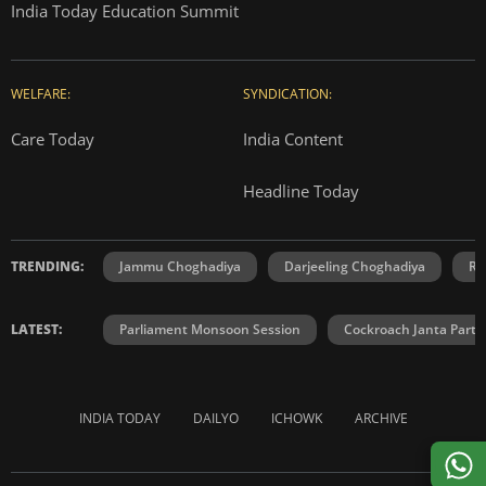
India Today Education Summit
WELFARE:
SYNDICATION:
Care Today
India Content
Headline Today
TRENDING:
Jammu Choghadiya
Darjeeling Choghadiya
Ra
LATEST:
Parliament Monsoon Session
Cockroach Janta Party
INDIA TODAY
DAILYO
ICHOWK
ARCHIVE