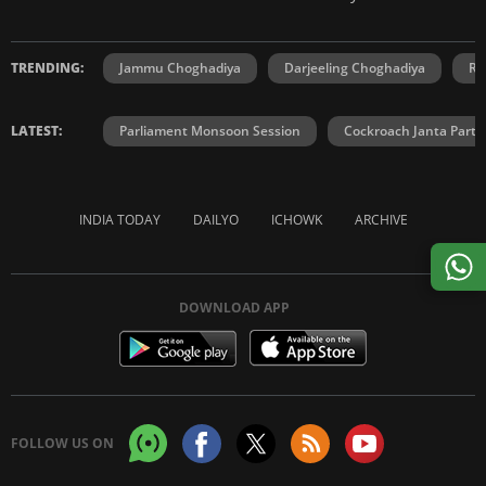
TRENDING:
Jammu Choghadiya
Darjeeling Choghadiya
Ra
LATEST:
Parliament Monsoon Session
Cockroach Janta Party
INDIA TODAY
DAILYO
ICHOWK
ARCHIVE
DOWNLOAD APP
FOLLOW US ON