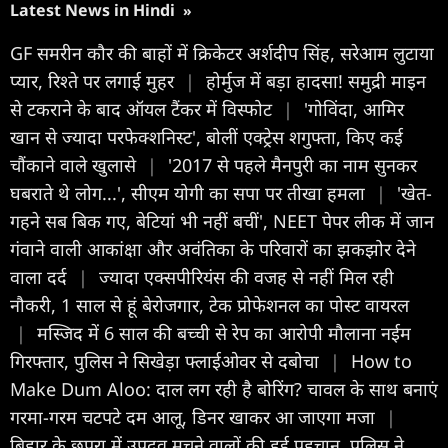
Latest News in Hindi
»
GF समरीन कौर की बाहों में क्रिकेटर अर्शदीप सिंह, सरेआम लुटाया
प्यार, रिश्ते पर लगाई मुहर
|
होर्मुज में बड़ा हादसा! समुद्री माइन
से टकराने के बाद ऑयल टैंकर में विस्फोट
|
'गोविंदा, आमिर
खान से ज्यादा परफेक्शनिस्ट', बोलीं एक्ट्रेस शगुफ्ता, किए कई
चौंकाने वाले खुलासे
|
'2017 से पहले मैनपुरी का नाम सुनकर
घबराते थे लोग...', सीएम योगी का सपा पर तीखा हमला
|
'खेत-
गहने सब बिक गए, बेटियां भी नहीं बचीं', NEET पेपर लीक में जान
गंवाने वाली आकांक्षा और अवंतिका के परिवारों का झकझोर देने
वाला दर्द
|
ज्यादा एक्सपीरियंस की वजह से नहीं मिल रही
नौकरी, 1 साल से हूं बेरोजगार, टेक प्रोफेशनल का पोस्ट वायरल
|
मस्जिद में 6 साल की बच्ची से रेप का आरोपी मौलाना नईम
गिरफ्तार, पुलिस ने सिखेड़ा फ्लाईओवर से दबोचा
|
How to
Make Dum Aloo: दाल लग रही है बोरिंग? चावल के साथ बनाएं
गरमा-गरम चटपटे दम आलू, डिनर खाकर आ जाएगा मजा
|
बिहार के छपरा में उपद्रव मचने वालों की हुई पहचान, पुलिस ने