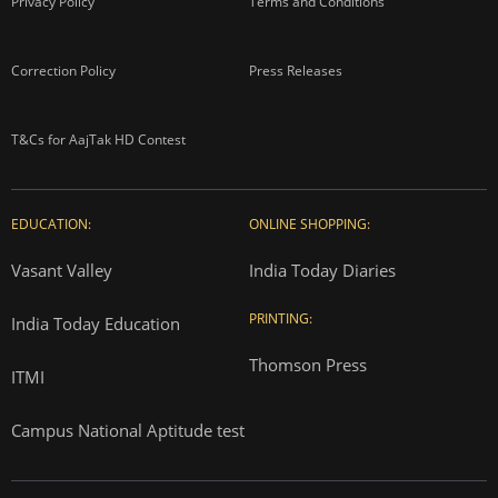
Privacy Policy
Terms and Conditions
Correction Policy
Press Releases
T&Cs for AajTak HD Contest
EDUCATION:
ONLINE SHOPPING:
Vasant Valley
India Today Diaries
PRINTING:
India Today Education
Thomson Press
ITMI
Campus National Aptitude test