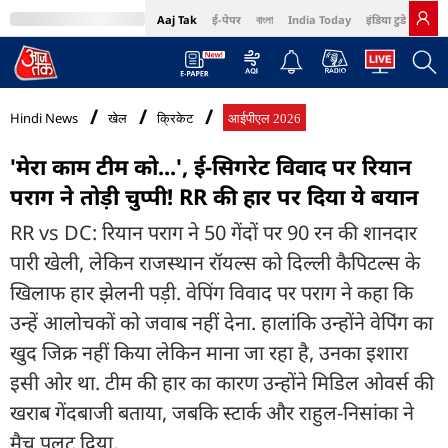
Aaj Tak
ई-पेपर
বাংলা
India Today
इंडिया टुडे हिंदी
MumbaiTak
BT Bazaar
Cosmopolitan
Harper's Bazaar
Northeast
Bri
Hindi News
खेल
क्रिकेट
आईपीएल 2026
'मेरा काम टीम को...', ई-स‍िगरेट विवाद पर र‍ियान
पराग ने तोड़ी चुप्पी! RR की हार पर द‍िया ये बयान
RR vs DC: रियान पराग ने 50 गेंदों पर 90 रन की शानदार
पारी खेली, लेकिन राजस्थान रॉयल्स को दिल्ली कैपिटल्स के
खिलाफ हार झेलनी पड़ी. वेपिंग विवाद पर पराग ने कहा कि
उन्हें आलोचकों को जवाब नहीं देना. हालांकि उन्होंने वेप‍िंग का
खुद जिक्र नहीं किया लेकिन माना जा रहा है, उनका इशारा
इसी ओर था. टीम की हार का कारण उन्होंने मिडिल ओवर्स की
खराब गेंदबाजी बताया, जबकि स्टार्क और राहुल-निसांका ने
मैच पलट दिया.