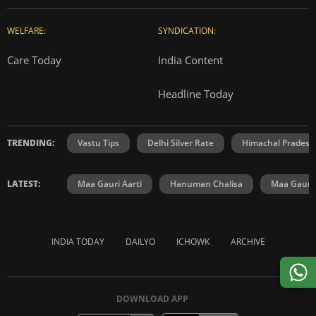
WELFARE:
SYNDICATION:
Care Today
India Content
Headline Today
TRENDING:
Vastu Tips
Delhi Silver Rate
Himachal Prades
LATEST:
Maa Gauri Aarti
Hanuman Chalisa
Maa Gauri 
INDIA TODAY
DAILYO
ICHOWK
ARCHIVE
DOWNLOAD APP