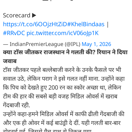
Scorecard ▶️
https://t.co/6OOjzHtZiD
#KhelBindaas
|
#RRvDC
pic.twitter.com/icV06oJp1K
— IndianPremierLeague (@IPL)
May 1, 2026
क्या टॉस जीतकर राजस्थान ने गलती की? र‍ियान ने दिया
जवाब
टॉस जीतकर पहले बल्लेबाजी करने के उनके फैसले पर भी
सवाल उठे, लेकिन पराग ने इसे गलत नहीं माना. उन्होंने कहा
कि पिच को देखते हुए 200 रन का स्कोर अच्छा था, लेकिन
टीम की हार की सबसे बड़ी वजह मिडिल ओवर्स में खराब
गेंदबाजी रही.
उन्होंने कहा-हमने मिडिल ओवर्स में काफी ढीली गेंदबाजी की
और एक ही ओवर में कई बाउंड्री दे दीं. यही गलती बार-बार
दोहराई गई, जिससे मैच हाथ से निकल गया.