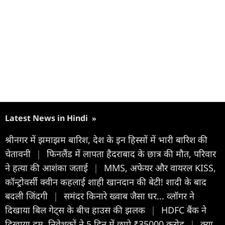
Latest News in Hindi
»
श्रीनगर में झमाझम बारिश, देश के इन हिस्सों में भारी बारिश की
चेतावनी
|
फिनलैंड में लापता हैदराबाद के छात्र की मौत, परिवार
ने हत्या की आशंका जताई
|
MMS, अफेयर और वायरल KISS,
कॉन्ट्रोवर्सी क्वीन कहलाई शाही खानदान की बेटी! शादी के बाद
बदली जिंदगी
|
समंदर किनारे ख्वाब जैसा घर... व्लॉगर ने
दिखाया बिल गेट्स के बीच हाउस की झलक
|
HDFC बैंक ने
दिखाया दम, निवेशकों ने 5 दिन में छापे ₹35000 करोड़
|
क्या