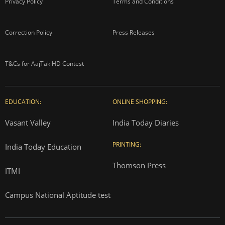
Privacy Policy
Terms and Conditions
Correction Policy
Press Releases
T&Cs for AajTak HD Contest
EDUCATION:
ONLINE SHOPPING:
Vasant Valley
India Today Diaries
PRINTING:
India Today Education
Thomson Press
ITMI
Campus National Aptitude test