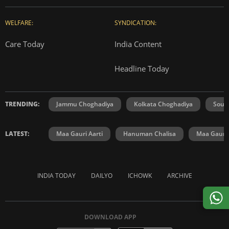
WELFARE:
SYNDICATION:
Care Today
India Content
Headline Today
TRENDING:
Jammu Choghadiya
Kolkata Choghadiya
Sout
LATEST:
Maa Gauri Aarti
Hanuman Chalisa
Maa Gauri 
INDIA TODAY
DAILYO
ICHOWK
ARCHIVE
DOWNLOAD APP