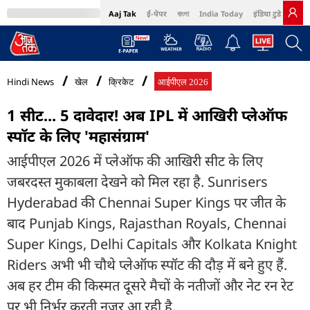
Aaj Tak
ई-पेपर
বাংলা
India Today
इंडिया टुडे हिंदी
MumbaiTak
BT Bazaar
Cosmopolitan
Harper's Bazaar
Northeast
Bri
Hindi News
खेल
क्रिकेट
आईपीएल 2026
1 सीट... 5 दावेदार! अब IPL में आखिरी प्लेऑफ
स्पॉट के लिए 'महासंग्राम'
आईपीएल 2026 में प्लेऑफ की आखिरी सीट के लिए
जबरदस्त मुकाबला देखने को मिल रहा है. Sunrisers
Hyderabad की Chennai Super Kings पर जीत के
बाद Punjab Kings, Rajasthan Royals, Chennai
Super Kings, Delhi Capitals और Kolkata Knight
Riders अभी भी चौथे प्लेऑफ स्पॉट की दौड़ में बने हुए हैं.
अब हर टीम की किस्मत दूसरे मैचों के नतीजों और नेट रन रेट
पर भी निर्भर करती नजर आ रही है.