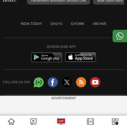
LATEST:
Parliament Monsoon Session Live
Maa Gauri Aarti
INDIA TODAY
DAILYO
ICHOWK
ARCHIVE
DOWNLOAD APP
FOLLOW US ON
ADVERTISEMENT
Copyright © 2026 Living Media India Limited. For reprint rights:
Syndications
Today