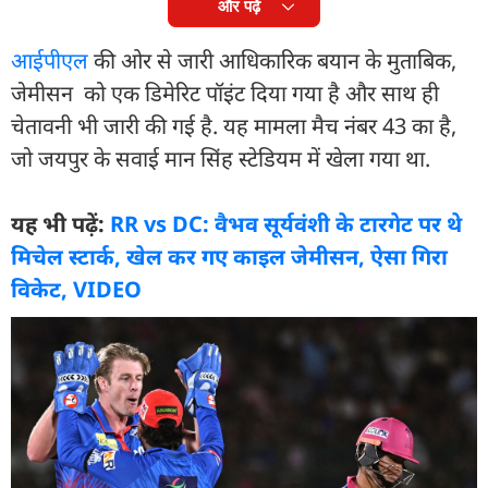
और पढ़ें
आईपीएल
की ओर से जारी आधिकारिक बयान के मुताबिक,
जेमीसन को एक डिमेरिट पॉइंट दिया गया है और साथ ही
चेतावनी भी जारी की गई है. यह मामला मैच नंबर 43 का है,
जो जयपुर के सवाई मान स‍िंह स्टेड‍ियम में खेला गया था.
यह भी पढ़ें:
RR vs DC: वैभव सूर्यवंशी के टारगेट पर थे
म‍िचेल स्टार्क, खेल कर गए काइल जेमीसन, ऐसा ग‍िरा
व‍िकेट, VIDEO