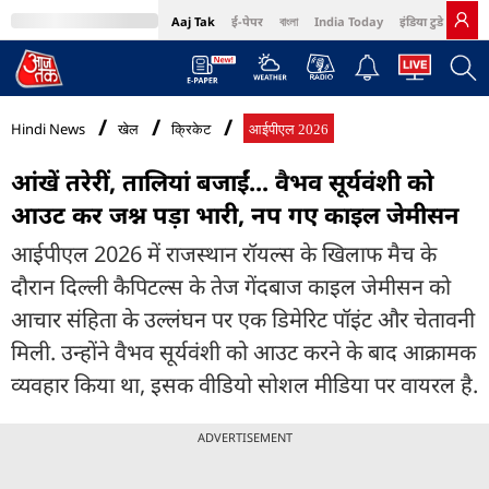
Aaj Tak
ई-पेपर
বাংলা
India Today
इंडिया टुडे हिंदी
MumbaiTak
BT Bazaar
Cosmopolitan
Harper's Bazaar
Northeast
Bri
Hindi News
खेल
क्रिकेट
आईपीएल 2026
आंखें तरेरीं, ताल‍ियां बजाईं... वैभव सूर्यवंशी को
आउट कर जश्न पड़ा भारी, नप गए काइल जेमीसन
आईपीएल 2026 में राजस्थान रॉयल्स के खिलाफ मैच के
दौरान दिल्ली कैपिटल्स के तेज गेंदबाज काइल जेमीसन को
आचार संहिता के उल्लंघन पर एक डिमेरिट पॉइंट और चेतावनी
मिली. उन्होंने वैभव सूर्यवंशी को आउट करने के बाद आक्रामक
व्यवहार किया था, इसक वीड‍ियो सोशल मीड‍िया पर वायरल है.
ADVERTISEMENT