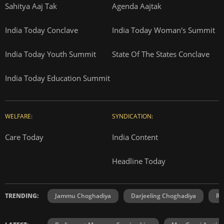
Sahitya Aaj Tak
Agenda Aajtak
India Today Conclave
India Today Woman's Summit
India Today Youth Summit
State Of The States Conclave
India Today Education Summit
WELFARE:
SYNDICATION:
Care Today
India Content
Headline Today
TRENDING:
Jammu Choghadiya
Darjeeling Choghadiya
Ra