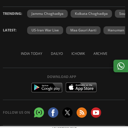
TRENDING:
Jammu Choghadiya
Kolkata Choghadiya
Sout
LATEST:
US-Iran War Live
Maa Gauri Aarti
Hanuman Ch
INDIA TODAY
DAILYO
ICHOWK
ARCHIVE
DOWNLOAD APP
FOLLOW US ON