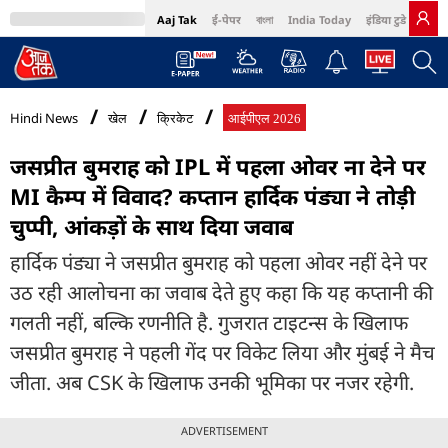
Aaj Tak
ई-पेपर
বাংলা
India Today
इंडिया टुडे हिंदी
MumbaiTak
BT Bazaar
Cosmopolitan
Harper's Bazaar
Northeast
Bri
Hindi News
खेल
क्रिकेट
आईपीएल 2026
जसप्रीत बुमराह को IPL में पहला ओवर ना देने पर
MI कैम्प में व‍िवाद? कप्तान हार्द‍िक पंड्या ने तोड़ी
चुप्पी, आंकड़ों के साथ द‍िया जवाब
हार्दिक पंड्या ने जसप्रीत बुमराह को पहला ओवर नहीं देने पर
उठ रही आलोचना का जवाब देते हुए कहा कि यह कप्तानी की
गलती नहीं, बल्कि रणनीति है. गुजरात टाइटन्स के खिलाफ
जसप्रीत बुमराह ने पहली गेंद पर विकेट लिया और मुंबई ने मैच
जीता. अब CSK के खिलाफ उनकी भूमिका पर नजर रहेगी.
ADVERTISEMENT