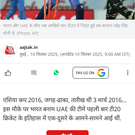
भारत और UAE के बीच जब आख‍िरी बार टी20 में भ‍िड़ंत हुई तब कप्तान महेंद्र सिंह
धोनी थे. (Photo: AP)
aajtak.in
दुबई ,
10 सितंबर 2025,
(अपडेटेड 10 सितंबर 2025, 9:00 AM IST)
FAV US ON
एशिया कप 2016, जगह-ढाका, तारीख थी 3 मार्च 2016...
इस मौके पर भारत बनाम UAE की टीमें पहली बार टी20
क्रिकेट के इत‍िहास में एक-दूसरे के आमने-सामने आई थीं.