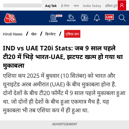
Aaj Tak
ई-पेपर
বাংলা
India Today
इंडिया टुडे हिंदी
MumbaiTak
BT Bazaar
Cosmopolitan
Harper's Bazaar
Northeast
Bri
Hindi News
खेल
क्रिकेट
एशिया कप
IND vs UAE T20i Stats: जब 9 साल पहले
टी20 में भ‍िड़े भारत-UAE, झटपट खत्म हो गया था
मुकाबला
एश‍िया कप 2025 में बुधवार (10 स‍ितंबर) को भारत और
यूनाइटेड अरब अमीरात (UAE) के बीच मुकाबला होना है.
दोनों देशों के बीच टी20 फॉर्मेट में 9 साल पहले मुकाबला हुआ
था. जो दोनों ही देशों के बीच हुआ एकमात्र मैच है. यह
मुकाबला भी तब एश‍िया कप में ही हुआ था.
ADVERTISEMENT