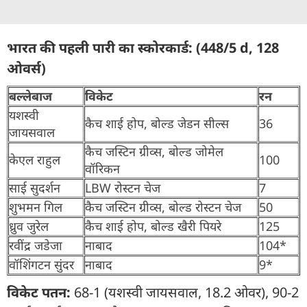
भारत की पहली पारी का स्कोरकार्ड: (448/5 d, 128
ओवर्स)
बल्लेबाज
विकेट
रन
यशस्वी
कैच शाई होप, बोल्ड जेडन सील्स
36
जायसवाल
कैच जस्टिन ग्रीव्स, बोल्ड जोमेल
केएल राहुल
100
वॉरिकन
साई सुदर्शन
LBW रोस्टन चेज
7
शुभमन गिल
कैच जस्टिन ग्रीव्स, बोल्ड रोस्टन चेज
50
ध्रुव जुरेल
कैच शाई होप, बोल्ड खैरी पियरे
125
रवींद्र जडेजा
नाबाद
104*
वॉशिंगटन सुंदर
नाबाद
9*
विकेट पतन:
68-1 (यशस्वी जायसवाल, 18.2 ओवर), 90-2