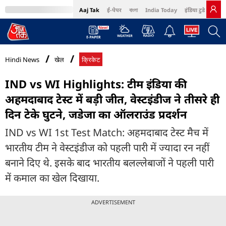
Aaj Tak
ई-पेपर
বাংলা
India Today
इंडिया टुडे हिंदी
MumbaiTak
BT Bazaar
Cosmopolitan
Harper's Bazaar
Northeast
Bri
Hindi News
खेल
क्रिकेट
IND vs WI Highlights: टीम इंडिया की
अहमदाबाद टेस्ट में बड़ी जीत, वेस्टइंडीज ने तीसरे ही
दिन टेके घुटने, जडेजा का ऑलराउंड प्रदर्शन
IND vs WI 1st Test Match: अहमदाबाद टेस्ट मैच में
भारतीय टीम ने वेस्टइंडीज को पहली पारी में ज्यादा रन नहीं
बनाने दिए थे. इसके बाद भारतीय बलल्लेबाजों ने पहली पारी
में कमाल का खेल दिखाया.
ADVERTISEMENT