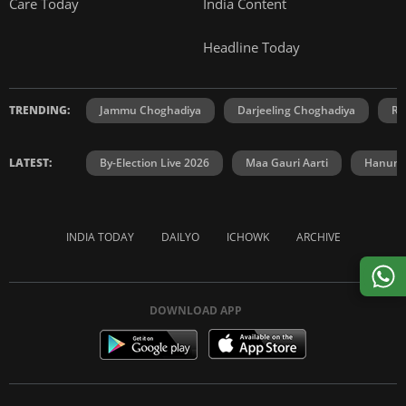
Care Today
India Content
Headline Today
TRENDING:
Jammu Choghadiya
Darjeeling Choghadiya
Ra
LATEST:
By-Election Live 2026
Maa Gauri Aarti
Hanuma
INDIA TODAY
DAILYO
ICHOWK
ARCHIVE
DOWNLOAD APP