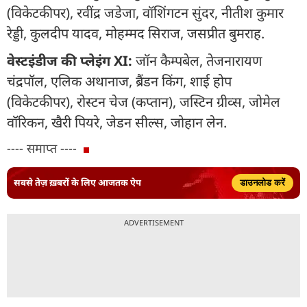
(विकेटकीपर), रवींद्र जडेजा, वॉशिंगटन सुंदर, नीतीश कुमार
रेड्डी, कुलदीप यादव, मोहम्मद सिराज, जसप्रीत बुमराह.
वेस्टइंडीज की प्लेइंग XI:
जॉन कैम्पबेल, तेजनारायण
चंद्रपॉल, एलिक अथानाज, ब्रैंडन किंग, शाई होप
(विकेटकीपर), रोस्टन चेज (कप्तान), जस्टिन ग्रीव्स, जोमेल
वॉरिकन, खैरी पियरे, जेडन सील्स, जोहान लेन.
---- समाप्त ----
सबसे तेज़ ख़बरों के लिए आजतक ऐप
डाउनलोड करें
ADVERTISEMENT