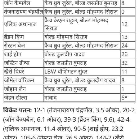
जॉन कैम्पबेल
कैच ध्रुव जुरेल, बोल्ड जसप्रीत बुमराह
8
तेजनारायण चंद्रपॉल
कैच ध्रुव जुरेल, बोल्ड मोहम्मद सिराज
0
कैच केएल राहुल, बोल्ड मोहम्मद
एलिक अथानाज
12
सिराज
ब्रैंडन किंग
बोल्ड मोहम्मद सिराज
13
रोस्टन चेज
कैच ध्रुव जुरेल, बोल्ड मोहम्मद सिराज
24
शाई होप
बोल्ड कुलदीप यादव
26
जस्टिन ग्रीव्स
बोल्ड जसप्रीत बुमराह
32
खैरी पियरे
LBW वॉशिंगटन सुंदर
11
जोमेल वॉरिकन
कैच ध्रुव जुरेल, बोल्ड कुलदीप यादव
8
जोहान लेन
बोल्ड जसप्रीत बुमराह
1
जेडन सील्स
नाबाद
6*
विकेट पतन:
12-1 (तेजनारायण चंद्रपॉल, 3.5 ओवर), 20-2
(जॉन कैम्पबेल, 6.1 ओवर), 39-3 (ब्रैंडन किंग, 9.6), 42-4
(एलिक अथानाज, 11.4 ओवर), 90-5 (शाई होप, 23.2
ओवर), 105-6 (रोस्टन चेज, 26.5 ओवर), 144-7 (खैरी