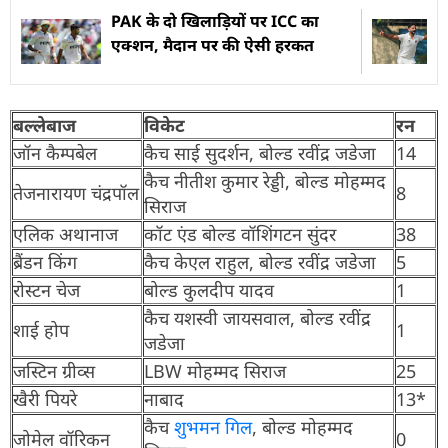
PAK के दो खिलाड़ियों पर ICC का
एक्शन, मैदान पर की ऐसी हरकत
बल्लेबाज
विकेट
रन
जॉन कैम्पबेल
कैच साई सुदर्शन, बोल्ड रवींद्र जडेजा
14
कैच नीतीश कुमार रेड्डी, बोल्ड मोहम्मद
तेजनारायण चंद्रपॉल
8
सिराज
एलिक अथानाज
कॉट एंड बोल्ड वॉशिंगटन सुंदर
38
ब्रैंडन किंग
कैच केएल राहुल, बोल्ड रवींद्र जडेजा
5
रोस्टन चेज
बोल्ड कुलदीप यादव
1
कैच यशस्वी जायसवाल, बोल्ड रवींद्र
शाई होप
1
जडेजा
जस्टिन ग्रीव्स
LBW मोहम्मद सिराज
25
खैरी पियरे
नाबाद
13*
कैच
शुभमन गिल
, बोल्ड मोहम्मद
जोमेल वॉरिकन
0