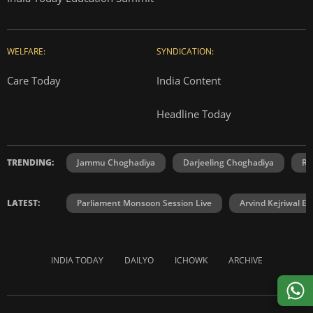
WELFARE:
SYNDICATION:
Care Today
India Content
Headline Today
TRENDING:
Jammu Choghadiya
Darjeeling Choghadiya
Ra
LATEST:
Parliament Monsoon Session Live
Arvind Kejriwal E2
INDIA TODAY
DAILYO
ICHOWK
ARCHIVE