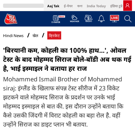
Aaj Tak
ई-पेपर
বাংলা
India Today
इंडिया टुडे हिंदी
MumbaiTak
BT Bazaar
Cosmopolitan
Harper's Bazaar
Northeast
Bri
Hindi News
खेल
क्रिकेट
'बिरयानी कम, कोहली का 100% हाथ...', ओवल
टेस्ट के बाद मोहम्मद स‍िराज बोले-बॉडी अब थक गई
है, भाई इस्माइल ने बताया हर राज
Mohammed Ismail Brother of Mohammed
siraj: इंग्लैंड के ख‍िलाफ संपन्न टेस्ट सीरीज में 23 विकेट
झटकने वाले मोहम्मद सिराज के प्रदर्शन पर उनके भाई
मोहम्मद इस्माइल से बात की. इस दौरान उन्होंने बताया कि
कैसे उसकी जिंदगी में विराट कोहली का बड़ा रोल है. वहीं
उन्होंने स‍िराज का डाइट प्लान भी बताया.