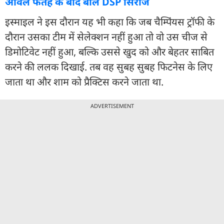
ओवल फतह के बाद बोले DSP सिराज
इस्माइल ने इस दौरान यह भी कहा कि जब चैम्प‍िंयस ट्रॉफी के
दौरान उसका टीम में सेलेक्शन नहीं हुआ तो वो उस चीज से
ड‍िमोटिवेट नहीं हुआ, बल्क‍ि उससे खुद को और बेहतर साब‍ित
करने की ललक द‍िखाई. तब वह सुबह सुबह फ‍िटनेस के ल‍िए
जाता था और शाम को प्रैक्ट‍िस करने जाता था.
ADVERTISEMENT