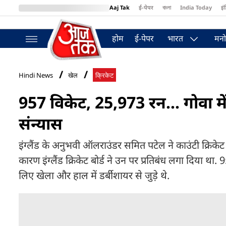
Aaj Tak
ई-पेपर
বাংলা
India Today
इं
MumbaiTak
BT Bazaar
Cosmopolitan
Harper's Bazaar
Northea
होम
ई-पेपर
भारत
मनो
Hindi News
खेल
क्रिकेट
957 विकेट, 25,973 रन... गोवा में
संन्यास
इंग्लैंड के अनुभवी ऑलराउंडर सम‍ित पटेल ने काउंटी क्रिकेट स
कारण इंग्लैंड क्रिकेट बोर्ड ने उन पर प्रतिबंध लगा दिया
लिए खेला और हाल में डर्बीशायर से जुड़े थे.