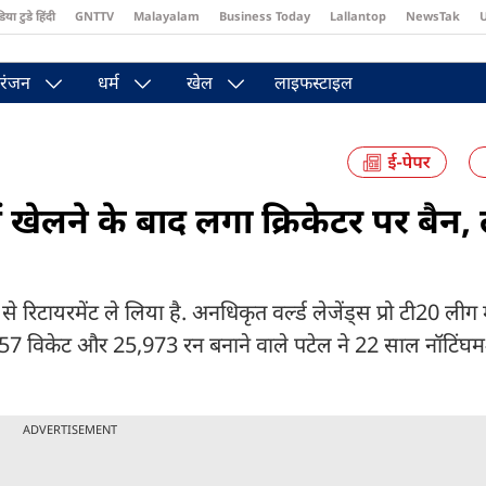
डिया टुडे हिंदी
GNTTV
Malayalam
Business Today
Lallantop
NewsTak
st
Brides Today
Reader’s Digest
Astro Tak
रंजन
धर्म
खेल
लाइफस्टाइल
 खेलने के बाद लगा क्रिकेटर पर बैन, ल
े र‍िटायरमेंट ले लिया है. अनधिकृत वर्ल्ड लेजेंड्स प्रो टी20 लीग म
 था. 957 विकेट और 25,973 रन बनाने वाले पटेल ने 22 साल नॉटिंघ
ADVERTISEMENT