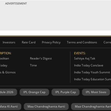
ADVERTISEMENT
Investors
Rate Card
Privacy Policy
Terms and Conditions
Corre
IPTION:
EVENTS:
olitan
Reader's Digest
Sahitya Aaj Tak
Today
Time
India Today Conclave
s & Gizmos
India Today Youth Summit
India Today Education Su
dule 2026
IPL Orange Cap
IPL Purple Cap
IPL Most Sixes
Mata Ki Aarti
Maa Chandraghanta Aarti
Maa Chandraghanta Aart