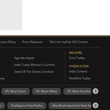
ction Policy
Press Releases
T&Cs for AajTak HD Contest
WELFARE:
Agenda Aajtak
Care Today
India Today Woman's Summit
SYNDICATION:
India Content
State Of The States Conclave
Headline Today
mmit
IPL Most Fours
IPL Most Fifties
IPL Most Hundreds
IPL
i
Shailaputri Vrat Katha
Maa Brahmacharini Vrat Katha
Ma