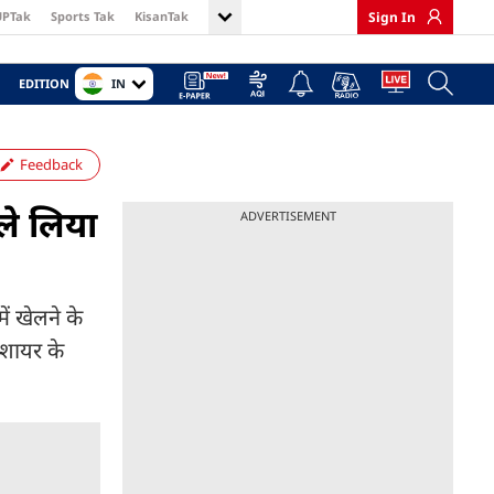
UPTak
Sports Tak
KisanTak
Sign In
IN
EDITION
Feedback
े ल‍िया
ADVERTISEMENT
ें खेलने के
मशायर के