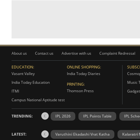
About us
Contact us
Advertise with us
Complaint Redressal
EDUCATION:
ONLINE SHOPPING:
SUBSCR
Vasant Valley
India Today Diaries
Cosmop
India Today Education
Music 
PRINTING:
Thomson Press
ITMI
Gadget
Campus National Aptitude test
TRENDING:
IPL 2026
IPL Points Table
IPL Sche
LATEST:
Varuthini Ekadashi Vrat Katha
Kalaratri 