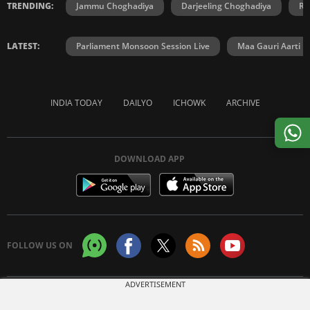
TRENDING:
Jammu Choghadiya
Darjeeling Choghadiya
Ra
LATEST:
Parliament Monsoon Session Live
Maa Gauri Aarti
INDIA TODAY
DAILYO
ICHOWK
ARCHIVE
DOWNLOAD APP
FOLLOW US ON
ADVERTISEMENT
Copyright © 2026 Living Media India Limited. For reprint rights:
Syndications
Today