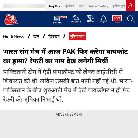
Aaj Tak
ई-पेपर
বাংলা
India Today
इंडिया टुडे हिंदी
MumbaiTak
BT Bazaar
Cosmopolitan
Harper's Bazaar
Northeast
Bri
Hindi News
खेल
क्रिकेट
एशिया कप
भारत संग मैच में आज PAK फिर करेगा बायकॉट
का ड्रामा? रेफरी का नाम देख लगेगी मिर्ची
पाकिस्तानी टीम ने एंडी पायक्रॉफ्ट को लेकर आईसीसी से
शिकायत की थी. लेकिन उसकी बात मानी नहीं गई थी. भारत-
पाकिस्तान के बीच शुरुआती मैच में एंडी पायक्रॉफ्ट ने ही मैच
रेफरी की भूमिका निभाई थी.
ADVERTISEMENT