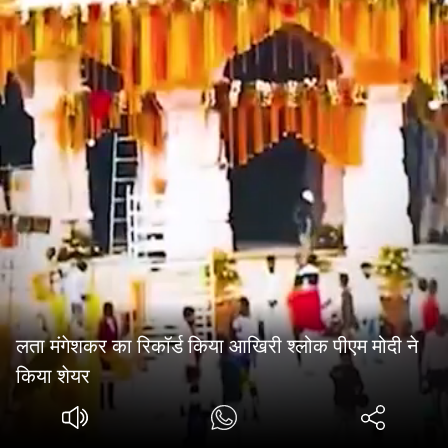
लता मंगेशकर का र‍िकॉर्ड क‍िया आख‍िरी श्लोक पीएम मोदी ने
क‍िया शेयर