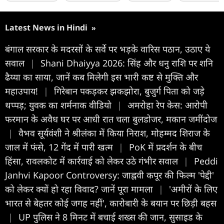
Latest News in Hindi
»
बंगाल सरकार के मदरसों के सर्वे पर भड़के वारिस पठान, उठाए ये
सवाल
|
Shani Dhaiyya 2026: सिंह और धनु राशि पर शनि
ढैय्या का साया, जानें कब मिलेगी इस भारी कष्ट से मुक्ति और
महाउपाय!
|
गिरेबान पकड़कर झकझोरा, बुजुर्ग पिता को जड़े
थप्पड़; युवक का शर्मनाक वीडियो
|
अमरोहा रेप केस: आरोपी
फरमान के अवैध घर पर आधी रात चला बुलडोजर, मकान जमींदोज
|
वैभव सूर्यवंशी ने श्रीलंका में किया न‍िराश, मोहम्मद शिराज के
जाल में फंसे, 12 गेंद में पारी खत्म
|
PoK में प्रदर्शन के बीच
हिंसा, रावलकोट में कार्रवाई को लेकर उठे गंभीर सवाल
|
Peddi
Janhvi Kapoor Controversy: जाह्नवी कपूर की फिल्म 'पेद्दी'
को लेकर क्यों हो रहा विवाद? जानें पूरा मामला
|
'अमीरों के लिए
भारत से बेहतर कोई जगह नहीं', कारोबारी के बयान पर छिड़ी बहस
|
UP पुलिस ने 8 मिनट में बचाई शख्स की जान, सुसाइड के