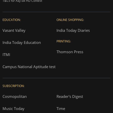
T&Cs for AajTak HD Contest
EDUCATION:
ONLINE SHOPPING:
Vasant Valley
India Today Diaries
PRINTING:
India Today Education
Thomson Press
ITMI
Campus National Aptitude test
SUBSCRIPTION:
Cosmopolitan
Reader's Digest
Music Today
Time