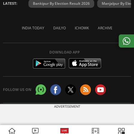
LATEST:
Bankipur By Election Result 2026
Manjalpur By Elect
INDIA TODAY
DAILYO
ICHOWK
ARCHIVE
DOWNLOAD APP
FOLLOW US ON
ADVERTISEMENT
Copyright © 2026 Living Media India Limited. For reprint rights:
Syndications
Today