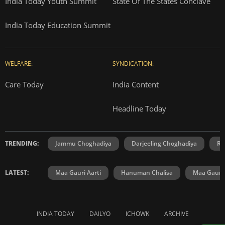
India Today Youth Summit
State Of The States Conclave
India Today Education Summit
WELFARE:
SYNDICATION:
Care Today
India Content
Headline Today
TRENDING:
Jammu Choghadiya
Darjeeling Choghadiya
Ra
LATEST:
Maa Gauri Aarti
Hanuman Chalisa
Maa Gauri 
INDIA TODAY
DAILYO
ICHOWK
ARCHIVE