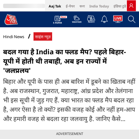
Aaj Tak
ई-पेपर
বাংলা
India Today
इंडिया टुडे हिंदी
MumbaiTak
BT Bazaar
Cosmopolitan
Harper's Bazaar
Northeast
Bri
Hindi News
साइंस न्यूज़
बदल गया है India का फ्लड मैप? पहले बिहार-
यूपी में होती थी तबाही, अब इन राज्यों में
'जलप्रलय'
बिहार और यूपी के पास ही अब बारिश में डूबने का खिताब नहीं
है. अब राजस्थान, गुजरात, महाराष्ट्र, आंध्र प्रदेश और तेलंगाना
भी इस सूची में जुड़ गए हैं. क्या भारत का फ्लड मैप बदल रहा
है, अगर ऐसा है तो क्यों? इसकी वजह कोई और नहीं हम-आप
और हमारी वजह से बदला रहा जलवायु है. जानिए कैसे...
ADVERTISEMENT